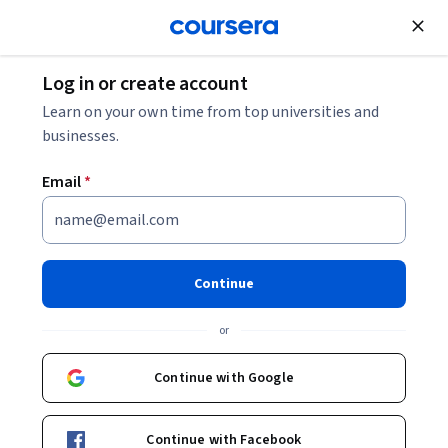
Join for Free
Log in or create account
Learn on your own time from top universities and
businesses.
Email
*
Continue
Susana Navas Navarro
or
Catedrática
Universitat Autònoma de Barcelona
Continue with Google
Bio
Continue with Facebook