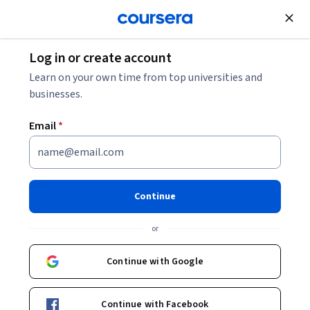
Join for Free
Log in or create account
Learn on your own time from top universities and
businesses.
Email
*
Continue
Wilhelm Dalaison
or
Especialista sénior en Infraestructura Social
Banco Interamericano de Desarrollo
Continue with Google
Bio
Continue with Facebook