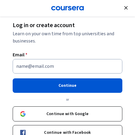
Join for Free
Log in or create account
Learn on your own time from top universities and
businesses.
Email
*
Continue
楊立偉
or
兼任助理教授 (Adjunct Assistant Professor)
National Taiwan University
Continue with Google
Bio
Continue with Facebook