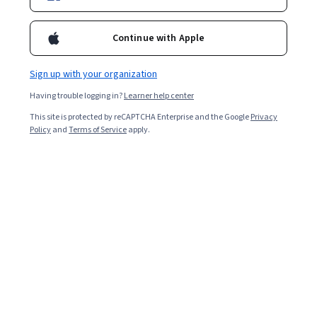
學歷：
國立臺灣大學資管所博士
Continue with Apple
現任：
1. 意藍資訊股份有限公司董事總經理(創辦人)
Sign up with your organization
2. 龍捲風科技股份有限公司董事總經理兼技術長
Having trouble logging in?
Learner help center
3. 國立臺灣大學工商管理學系兼任助理教授
This site is protected by reCAPTCHA Enterprise and the Google
Privacy
Policy
and
Terms of Service
apply.
4. 國立臺灣大學資訊管理學系兼任助理教授
獲獎：
100 MVP最有價值經理人，擁有超過20項語意分析專利。
國家雲端創新獎、數位時代「創業之星」首獎。
數位時代雜誌選為代表台灣軟體的封面人物之一。
近三年開授課程：
1. 大數據與商業分析
2. 文字探勘與知識工程
3. 資料庫管理
4. 資訊科技與行銷 (數位行銷)