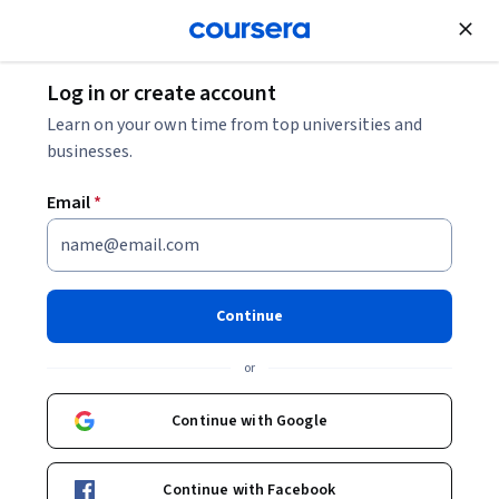
Join for Free
Log in or create account
Learn on your own time from top universities and
businesses.
Email
*
Continue
Carolina Zorrilla
or
Senior Content Designer en Globant
UBITS
Continue with Google
gcarolinazorrillaflores/
Continue with Facebook