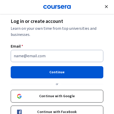
Join for Free
Log in or create account
Learn on your own time from top universities and
businesses.
Email
*
Continue
Sergio Campos
or
Jefe de la División de Agua y Saneamiento del BID
Banco Interamericano de Desarrollo
Continue with Google
Bio
Continue with Facebook