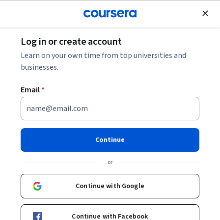
Join for Free
Log in or create account
Learn on your own time from top universities and
businesses.
Email
*
Continue
Ana Gabriela Garza Álvarez
or
Bio
Continue with Google
Ana Gabriela Garza Álvarez cuenta con más de ocho años de
experiencia en dirección y gestión de instituciones de salud. Es
Continue with Facebook