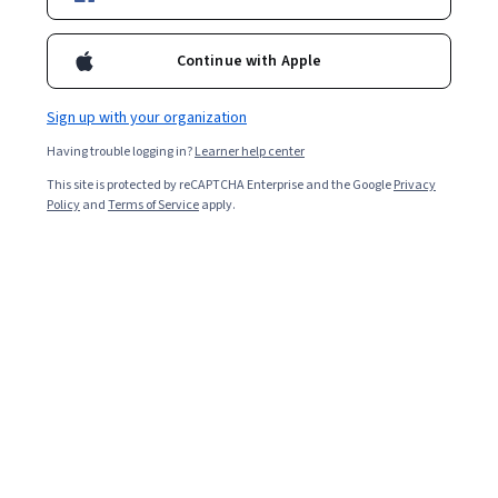
Docente Titular y Coordinadora Académica en Dirección de
Instituciones de Salud en la Universidad Anáhuac México, donde
también coordina la Maestría en Dirección de Instituciones de
Continue with Apple
Salud desde el año 2020. En el sector privado, se desempeñó
como Coordinadora de la Zona Norte en Seguros Atlas Mx y
anteriormente fue Gerente de Convenios en el Hospital CQS.
Sign up with your organization
Having trouble logging in?
Learner help center
This site is protected by reCAPTCHA Enterprise and the Google
Privacy
Policy
and
Terms of Service
apply.
Other topics to explore
Arts and
Business
Humanities
1095 courses
338 courses
Computer Science
Data Science
668 courses
425 courses