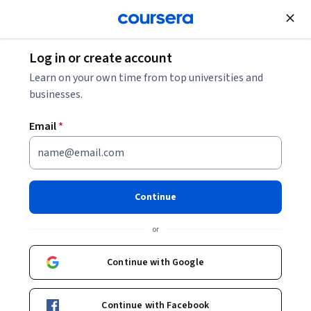
Join for Free
Log in or create account
Learn on your own time from top universities and
businesses.
Email
*
Continue
Mario Saldaña
or
Profesor de Cátedra
Tecnológico de Monterrey
Continue with Google
https://www.mariosaldana.com/
Continue with Facebook
mariosaldana