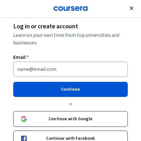
Join for Free
Log in or create account
Learn on your own time from top universities and
businesses.
Email
*
Continue
MARINA MASSIMI
or
Professora Titular Senior e Coordenadora Grupo de Pesquisa
Tempo, Memória e Pertencimento
Continue with Google
Universidade de São Paulo
Continue with Facebook