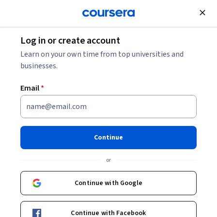
Join for Free
Log in or create account
Learn on your own time from top universities and
businesses.
Email
*
Continue
Jorge Alberto Cortés Luna
or
Medico - Infectólogo del Hospital Universitario Nacional y Profesor
Titular de la Facultad de Medicina
Continue with Google
Universidad Nacional de Colombia
Continue with Facebook