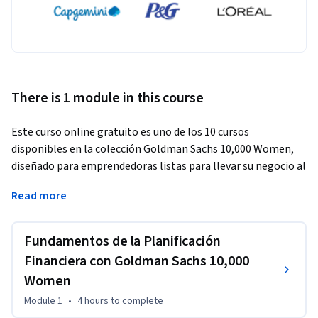
There is 1 module in this course
Este curso online gratuito es uno de los 10 cursos 
disponibles en la colección Goldman Sachs 10,000 Women, 
diseñado para emprendedoras listas para llevar su negocio al 
siguiente nivel. 
Read more
En este curso, comprenderás el valor de la planificación 
financiera y cómo esta te puede ayudar a acceder a nuevas 
Fundamentos de la Planificación
oportunidades. Considerarás el ciclo de flujo de caja de tu 
empresa y su impacto en el crecimiento y éxito de tu 
Financiera con Goldman Sachs 10,000
negocio.

Women
Module 1
•
4 hours
to complete
Escucharás hablar a exparticipantes de Goldman Sachs 