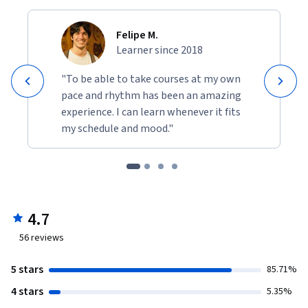
Felipe M.
Learner since 2018
"To be able to take courses at my own
pace and rhythm has been an amazing
experience. I can learn whenever it fits
my schedule and mood."
4.7
56
reviews
5 stars
85.71%
4 stars
5.35%