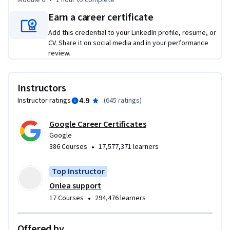
Module 6
•
1 hour
to complete
● administrar las computadoras y los usuarios de una 
Earn a career certificate
organización utilizando los servicios de directorio, Active 
Directory y OpenLDAP.

Add this credential to your LinkedIn profile, resume, or
● elegir y administrar las herramientas que usará tu 
CV. Share it on social media and in your performance
organización.

review.
● hacer una copia de seguridad de los datos de tu 
organización y saber cómo recuperar su infraestructura de TI 
Instructors
en el caso de un desastre.

4.9
Instructor ratings
(
645 ratings
)
● utilizar el conocimiento de administración de sistemas 
para planificar y mejorar los procesos para entornos de TI.
Google Career Certificates
Google
•
386 Courses
17,577,371 learners
Top Instructor
Onlea support
•
17 Courses
294,476 learners
Offered by