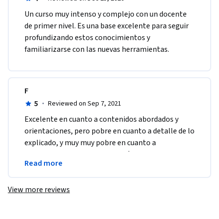
Un curso muy intenso y complejo con un docente 
de primer nivel. Es una base excelente para seguir 
profundizando estos conocimientos y 
familiarizarse con las nuevas herramientas.
F
5
·
Reviewed on Sep 7, 2021
Excelente en cuanto a contenidos abordados y 
orientaciones, pero pobre en cuanto a detalle de lo 
explicado, y muy muy pobre en cuanto a 
facilitarnos varios ejercicios prácticos de cada 
Read more
explicación.
View more reviews