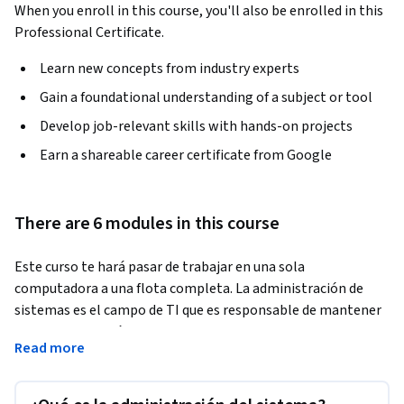
When you enroll in this course, you'll also be enrolled in this
Professional Certificate.
Learn new concepts from industry experts
Gain a foundational understanding of a subject or tool
Develop job-relevant skills with hands-on projects
Earn a shareable career certificate from Google
There are 6 modules in this course
Este curso te hará pasar de trabajar en una sola 
computadora a una flota completa. La administración de 
sistemas es el campo de TI que es responsable de mantener 
sistemas informáticos confiables en un entorno 
Read more
multiusuario. En este curso, aprenderás sobre los servicios de 
infraestructura que mantienen en funcionamiento a todas 
las organizaciones, grandes y pequeñas. Nos sumergiremos 