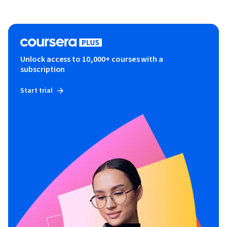
Unlock access to 10,000+ courses with a
subscription
Start trial