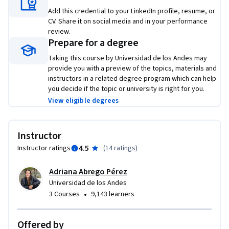
contexto, se realizarán aplicaciones a modelos descriptivos y 
Add this credential to your LinkedIn profile, resume, or
predictivos contemplados en modelos econométricos y de 
CV. Share it on social media and in your performance
aprendizaje automático. 
review.
Prepare for a degree
Este curso está pensado para personas de diferentes 
Taking this course by Universidad de los Andes may
disciplinas que quieren adentrarse en el mundo de la analítica 
provide you with a preview of the topics, materials and
de datos aplicado a finanzas, quienes reconocen que el 
instructors in a related degree program which can help
desarrollo de habilidades de análisis para el entendimiento y 
you decide if the topic or university is right for you.
aplicación de los enfoques estadísticos descriptivos, de 
View eligible degrees
diagnóstico y de predicción en finanzas son relevantes hoy 
en día. Este curso está pensado para personas con por lo 
menos un título de pregrado con conocimientos intermedios 
Instructor
en probabilidad y estadística. El aspirante a tomar este curso 
4.5
Instructor ratings
(
14 ratings
)
puede provenir de cualquier campo del conocimiento, desde 
el gobierno, la industria, la consultoría y la academia. 

Adriana Abrego Pérez
Universidad de los Andes
•
3 Courses
9,143 learners
Este curso requiere de la instalación de R y R-Studio, es 
recomendable que el equipo cuente con más de 8 GB de RAM 
y espacio en disco duro superior a 1 GB.
Offered by