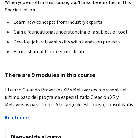
When you enroll in this course, you'll also be enrolled in this
Specialization.
Learn new concepts from industry experts
Gain a foundational understanding of a subject or tool
Develop job-relevant skills with hands-on projects
Earn a shareable career certificate
There are 9 modules in this course
El curso Creando Proyectos XR y Metaversos representa el 
último paso del programa especializado Creación XR y 
Metaversos para Todos. A lo largo de este curso, consolidarás 
todos los conocimientos adquiridos en los cursos previos 
Read more
mediante la creación de un proyecto final que refleje tu 
dominio en el desarrollo XR y el diseño de experiencias 
inmersivas. A lo largo de este curso, te enseñaremos a 
Bienvenida al curso