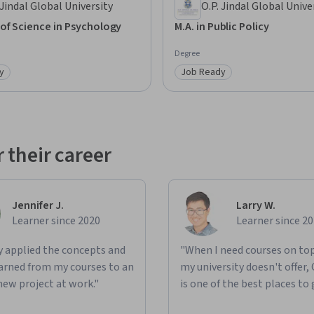
 Jindal Global University
O.P. Jindal Global Unive
of Science in Psychology
M.A. in Public Policy
Degree
y
Job Ready
: Job Ready
Category: Job Ready
 their career
Jennifer J.
Larry W.
Learner since 2020
Learner since 2
ly applied the concepts and
"When I need courses on top
learned from my courses to an
my university doesn't offer,
new project at work."
is one of the best places to 