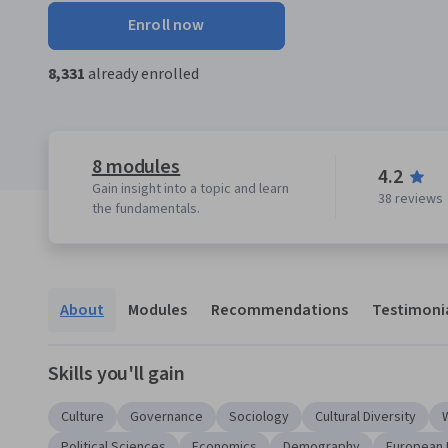
Enroll now
8,331
already enrolled
8 modules
4.2
Gain insight into a topic and learn
38 reviews
the fundamentals.
About
Modules
Recommendations
Testimoni
Skills you'll gain
Culture
Governance
Sociology
Cultural Diversity
Political Sciences
Economics
Demography
European 