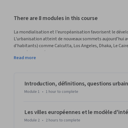
There are 8 modules in this course
La mondialisation et l'européanisation favorisent le dével
L'urbanisation atteint de nouveaux sommets aujourd’hui ave
d'habitants) comme Calcutta, Los Angeles, Dhaka, Le Caire,
Au-delà de la métropole moderne, les chercheurs tentent d
Read more
urbaines au moyen de concepts divers tels que « post-métropo
métropolitaines globales ». Ce cours passera en revue les d
actuels proposés par les sciences sociales afin d'en analy
contemporains. Comment étudier ces villes quand elles dev
Introduction, définitions, questions urbain
importe-t-elle et en quoi ? Assiste-t-on à la naissance d'
Module 1
•
1 hour
to complete
delà de l'apparente convergence de processus de mondialis
avec le capitalisme mondial, est-il possible d'identifier de
de mondes urbains distincts ? Quel sens donner à ce monde u
Les villes européennes et le modèle d'int
unités indépendantes mais doivent être comprises non seul
Module 2
•
2 hours
to complete
d'enracinement mais également de relations, afin de prendre