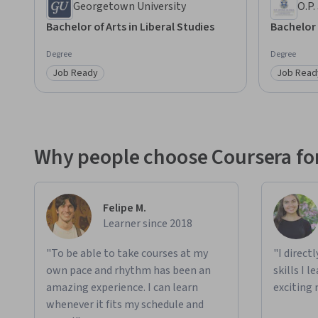
Georgetown University
O.P.
Bachelor of Arts in Liberal Studies
Bachelor 
Degree
Degree
Job Ready
Job Read
Category: Job Ready
Category
Why people choose Coursera for
Felipe M.
Learner since 2018
"To be able to take courses at my
"I direct
own pace and rhythm has been an
skills I 
amazing experience. I can learn
exciting 
whenever it fits my schedule and