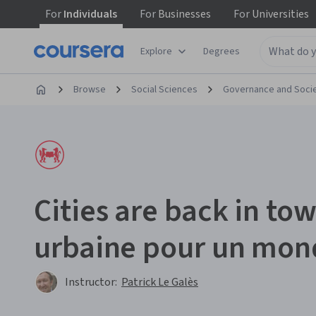
For
Individuals
For
Businesses
For
Universities
Explore
Degrees
Browse
Social Sciences
Governance and Soci
Cities are back in tow
urbaine pour un mon
Instructor:
Patrick Le Galès