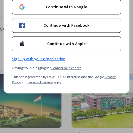
ment économique urbain.

Continue with Google
sont sous licence Creative Commons (BY / NC 
Continue with Facebook
s sciences et technologies
Continue with Apple
t l'utilisation de modèles

tion wébérien

Sign up with your organization
Having trouble logging in?
Learner help center
es) et les modèles marxistes

go, 

This site is protected by reCAPTCHA Enterprise and the Google
Privacy
Policy
and
Terms of Service
apply.
s

ciences et technologies