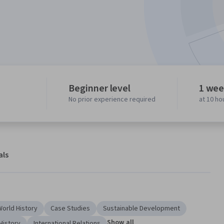
Beginner level
1 wee
No prior experience required
at 10 ho
als
World History
Case Studies
Sustainable Development
Show all
History
International Relations