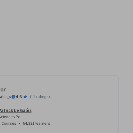
tor
4.6
ratings
(
11 ratings
)
Patrick Le Galès
Sciences Po
•
5 Courses
64,321 learners