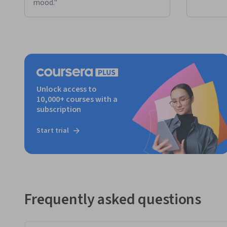
mood."
Unlock access to
10,000+ courses with a
subscription
Start trial
Frequently asked questions