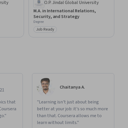
rsity
O.P. Jindal Global University
M.A. in International Relations,
Security, and Strategy
Degree
Job Ready
Category: Job Ready
Chaitanya A.
021
ics that
"Learning isn't just about being
 Coursera
better at your job: it's so much more
go."
than that. Coursera allows me to
learn without limits."