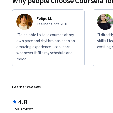
Why people choose Coursera for
Felipe M.
Learner since 2018
"To be able to take courses at my
"I direct
own pace and rhythm has been an
skills I 
amazing experience. I can learn
exciting 
whenever it fits my schedule and
mood."
Learner reviews
4.8
506
reviews