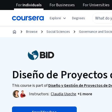
For
Individuals
For
Businesses
For
Universities
Explore
Degrees
Browse
Social Sciences
Governance and Soci
Diseño de Proyectos 
This course is part of
Diseño y Gestión de Proyectos de De
Instructors:
Claudia Useche
+1 more