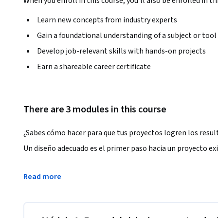
When you enroll in this course, you'll also be enrolled in th
Learn new concepts from industry experts
Gain a foundational understanding of a subject or tool
Develop job-relevant skills with hands-on projects
Earn a shareable career certificate
There are 3 modules in this course
¿Sabes cómo hacer para que tus proyectos logren los resul
Un diseño adecuado es el primer paso hacia un proyecto exit
Este curso te brindará los conocimientos y herramientas f
Read more
desarrollo sostenibles, evaluables y que cumplan con los ob
El contenido de este MOOC está basado en las mejores prác