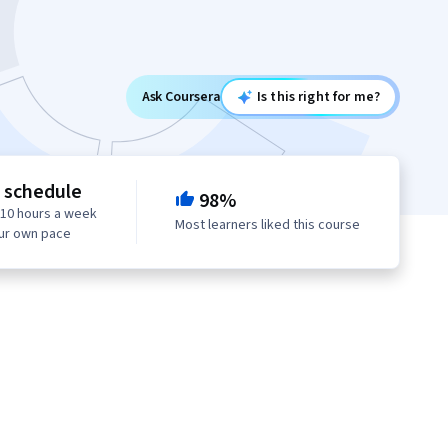
Ask Coursera
Is this right for me?
e schedule
98%
 10 hours a week
Most learners liked this course
our own pace