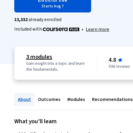
Enroll for free
Starts Aug 7
13,332
already enrolled
Included with
•
Learn more
3 modules
4.8
Gain insight into a topic and learn
506 reviews
the fundamentals.
About
Outcomes
Modules
Recommendations
What you'll learn