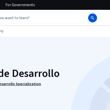
For
Governments
ety
de Desarrollo
sarrollo Specialization