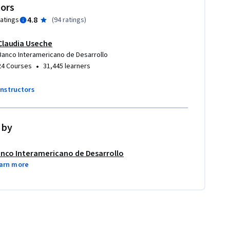
tors
4.8
ratings
(
94 ratings
)
Claudia Useche
Banco Interamericano de Desarrollo
•
24 Courses
31,445 learners
instructors
 by
nco Interamericano de Desarrollo
arn more