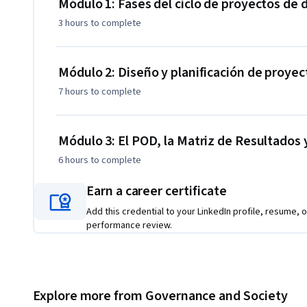
desarrollo económico y social de acuerdo con el Marco de Ef
Módulo 1: Fases del ciclo de proyectos de 
Interamericano de Desarrollo (BID), lo cual te ayudará a me
3 hours
to complete
de cuentas en tus proyectos. Además de videos, lecturas y e
través de casos de estudio. 

Módulo 2: Diseño y planificación de proyec
Además, este MOOC hace parte de la Especialización en dise
7 hours
to complete
recoge el conocimiento y experiencia del BID en sus más de
vida en América Latina y el Caribe, así como de buenas prác
proyectos. Esta especialización se compone de los siguiente
Módulo 3: El POD, la Matriz de Resultados 
6 hours
to complete
- Diseño de proyectos de desarrollo

- Herramientas de gestión de proyectos de desarrollo

Earn a career certificate
- Gestión con enfoque en riesgos en proyectos de desarrol
Add this credential to your LinkedIn profile, resume, o
performance review.
Explore more from Governance and Society