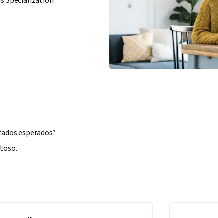
is Specialization.
tados esperados? 
oso.  

undamentales para diseñar proyectos de 
jetivos propuestos.  

ticas para el diseño de nuevos proyectos de 