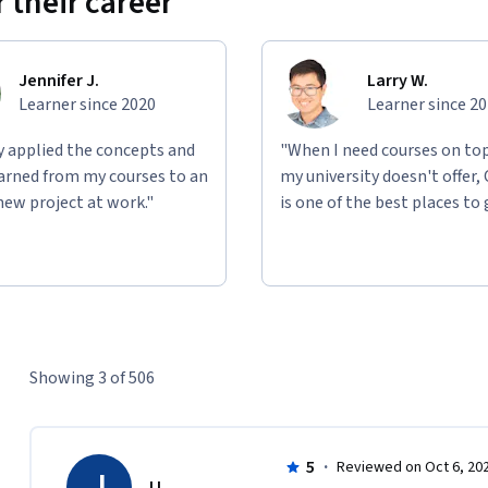
 their career
Jennifer J.
Larry W.
Learner since 2020
Learner since 2
ly applied the concepts and
"When I need courses on top
learned from my courses to an
my university doesn't offer,
new project at work."
is one of the best places to 
Showing 3 of 506
5
·
Reviewed on Oct 6, 20
J
JJ