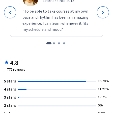
Learner since 2018
"To be able to take courses at my own
pace and rhythm has been an amazing
experience. I can learn whenever it fits
my schedule and mood."
4.8
775
reviews
5 stars
86.70%
4 stars
11.22%
3 stars
1.67%
2 stars
0%