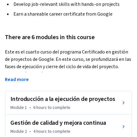
Develop job-relevant skills with hands-on projects
Earn a shareable career certificate from Google
There are 6 modules in this course
Este es el cuarto curso del programa Certificado en gestión 
de proyectos de Google. En este curso, se profundizará en las 
fases de ejecución y cierre del ciclo de vida del proyecto. 
Aprenderás de qué aspectos de un proyecto debes realizar un 
Read more
seguimiento y cómo debes hacerlo. También aprenderás a 
gestionar y comunicar eficazmente los cambios, las 
dependencias y los riesgos. A medida que explores la gestión 
Introducción a la ejecución de proyectos
de calidad, aprenderás a medir la satisfacción del cliente e 
Module 1
•
6 hours
to complete
implementar técnicas de mejora continua y de mejora de los 
procesos. Luego, se profundizará en cómo priorizar los 
Gestión de calidad y mejora continua
datos, cómo usarlos para tomar decisiones fundadas y cómo 
Module 2
•
4 hours
to complete
presentarlos eficazmente. Además, potenciarás tus 