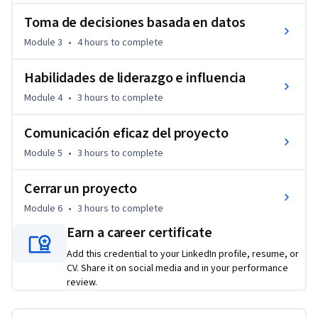
habilidades de liderazgo a medida que estudies las etapas de 
Toma de decisiones basada en datos
formación de equipos y cómo gestionar su dinámica, y 
conocerás herramientas que te permitan comunicarte 
Module 3
•
4 hours
to complete
eficazmente con el equipo del proyecto, aprenderás a 
organizar y hacer posibles reuniones, y a comunicar 
Habilidades de liderazgo e influencia
efectivamente las novedades sobre el estado del proyecto. 
Module 4
•
3 hours
to complete
Por último, se analizarán los pasos del proceso de cierre de 
un proyecto y cómo crear y compartir la documentación de 
Comunicación eficaz del proyecto
cierre. Los actuales gerentes de proyectos de Google 
Module 5
•
3 hours
to complete
continuarán instruyéndote y proporcionándote enfoques 
prácticos para realizar estas tareas, mientras implementan 
Cerrar un proyecto
las mejores herramientas de gestión de proyectos y los 
Module 6
•
3 hours
to complete
recursos adecuados para el trabajo que tienen a su 
disposición.
Earn a career certificate
Los alumnos que completen este programa deben contar 
Add this credential to your LinkedIn profile, resume, or
con lo necesario para presentarse como candidatos para 
CV. Share it on social media and in your performance
review.
trabajos de nivel introductorio como gerentes de proyectos. 
No se requiere experiencia previa.
