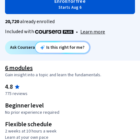
Enroll for free
Starts Aug 6
20,720
already enrolled
Included with
•
Learn more
Ask Coursera
Is this right for me?
6 modules
Gain insight into a topic and learn the fundamentals.
4.8
775 reviews
Beginner level
No prior experience required
Flexible schedule
2 weeks at 10 hours a week
Learn at your own pace