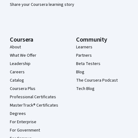
Share your Coursera learning story
Coursera
Community
About
Learners
What We Offer
Partners
Leadership
Beta Testers
Careers
Blog
Catalog
The Coursera Podcast
Coursera Plus
Tech Blog
Professional Certificates
MasterTrack® Certificates
Degrees
For Enterprise
For Government