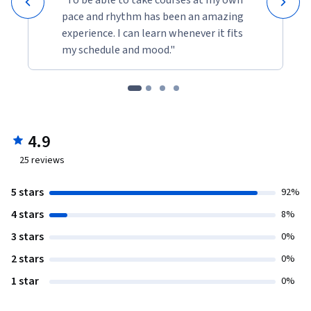
pace and rhythm has been an amazing
experience. I can learn whenever it fits
my schedule and mood."
4.9
25
reviews
5 stars
92%
4 stars
8%
3 stars
0%
2 stars
0%
1 star
0%