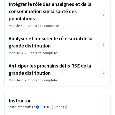
enseignes font de bien, de moins bien ou de pas assez vite. 
Intégrer le rôle des enseignes et de la
Puis vous pourrez évaluer le rôle des parties prenantes, 
consommation sur la santé des
c’est-à-dire les Etats, les consommateurs, les ONG etc...

populations
Ce MOOC vous aidera à imaginer ce que seront les défis de la 
Module 5
•
2 hours
to complete
Grande distribution demain et vous permettra d’anticiper sur 
ce qui sera un des éléments de différenciation des enseignes 
Analyser et mesurer le rôle social de la
dans un futur proche: le service du bien commun.
grande distribution
Module 6
•
1 hour
to complete
Anticiper les prochains défis RSE de la
grande distribution
Module 7
•
1 hour
to complete
Instructor
5.0
Instructor ratings
(
7 ratings
)