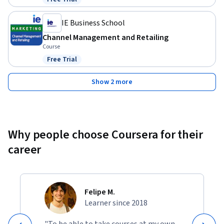
Status: Free Trial
IE Business School
Channel Management and Retailing
Course
Free Trial
Status: Free Trial
Show 2 more
Why people choose Coursera for their
career
Felipe M.
Learner since 2018
"To be able to take courses at my own