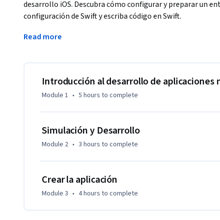
desarrollo iOS. Descubra cómo configurar y preparar un ento
configuración de Swift y escriba código en Swift.
Al final de este curso, podrá: 

Read more
-Demostrar un conocimiento práctico de los principios gene
ecosistema iOS

-Configurar y explorar el entorno de Xcode  

Introducción al desarrollo de aplicaciones 
-Demostrar que entiende cómo se usa Xcode en el proceso de
Module 1
•
5 hours
to complete
-Escribir código Swift y crear una interfaz de usuario con el 
-Navegar por la interfaz de usuario de Swift 

-Manipular datos en Swift 

Simulación y Desarrollo
Module 2
•
3 hours
to complete
Obtendrá experiencia con las siguientes herramientas y sof
-Aplicación y software Swift 

Crear la aplicación
-Software y entorno de desarrollo iOS

Module 3
•
4 hours
to complete
-SO móvil 

-XCode 
