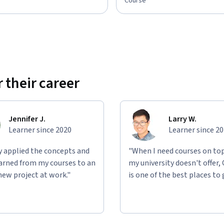
Course
 their career
Jennifer J.
Larry W.
Learner since 2020
Learner since 2
ly applied the concepts and
"When I need courses on top
learned from my courses to an
my university doesn't offer,
new project at work."
is one of the best places to 