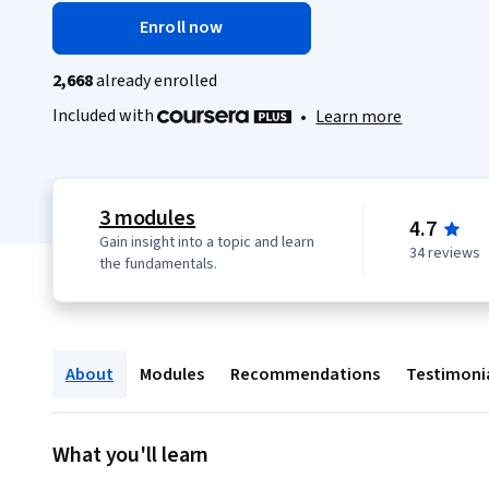
Enroll now
2,668
already enrolled
Included with
•
Learn more
3 modules
4.7
Gain insight into a topic and learn
34 reviews
the fundamentals.
About
Modules
Recommendations
Testimoni
What you'll learn