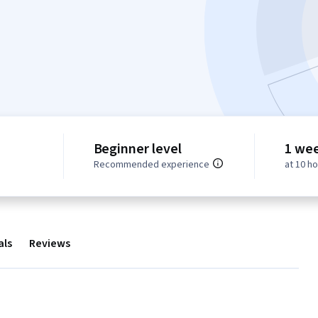
Beginner level
1 we
Recommended experience
at 10 h
als
Reviews