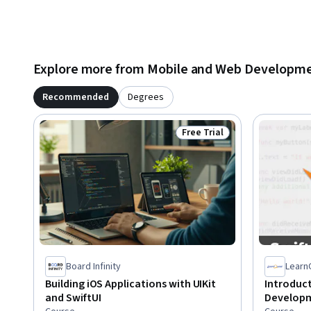
-Objective-C 

-Marcos de interfaz de usuario 

-Testflight 

-Interfaz de usuario de un storyboard

-MVC 

Explore more from Mobile and Web Developm
-API
Recommended
Degrees
Free Trial
Status: Free Trial
Board Infinity
Learn
Building iOS Applications with UIKit
Introduct
and SwiftUI
Developm