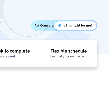
Ask Coursera
Is this right for me?
ek to complete
Flexible schedule
ours a week
Learn at your own pace