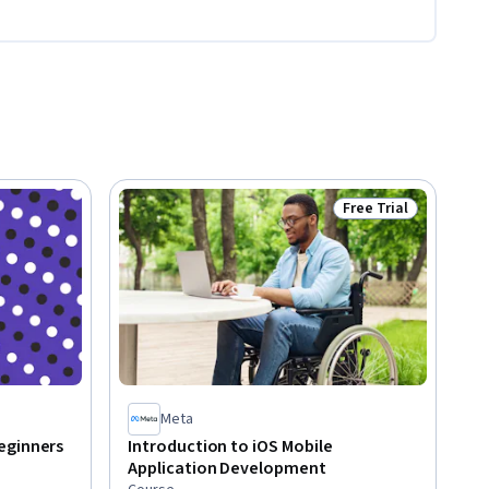
Free Trial
Status: Free Trial
Meta
eginners
Introduction to iOS Mobile
Application Development