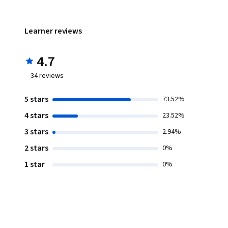
Learner reviews
4.7
34
reviews
5 stars
73.52%
4 stars
23.52%
3 stars
2.94%
2 stars
0%
1 star
0%