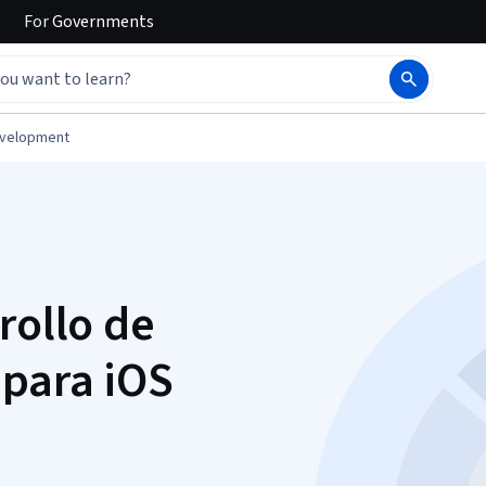
For
Governments
evelopment
rollo de
 para iOS