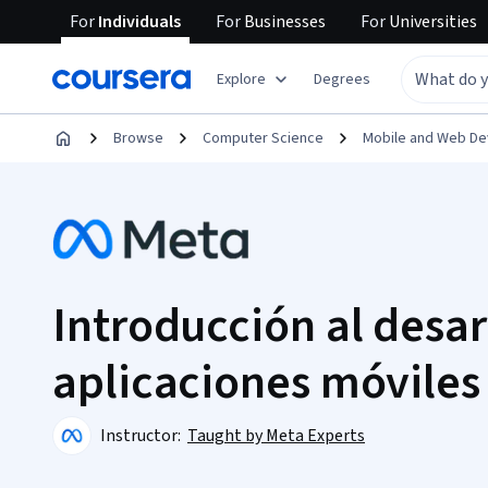
For
Individuals
For
Businesses
For
Universities
Explore
Degrees
Browse
Computer Science
Mobile and Web D
Introducción al desar
aplicaciones móviles
Instructor:
Taught by Meta Experts