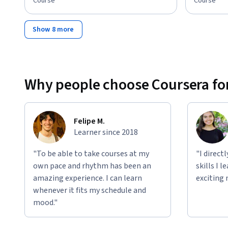
Course
Course
Show 8 more
Why people choose Coursera for
Felipe M.
Learner since 2018
"To be able to take courses at my
"I direct
own pace and rhythm has been an
skills I 
amazing experience. I can learn
exciting 
whenever it fits my schedule and
mood."