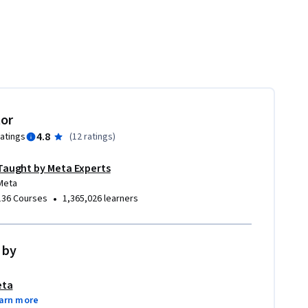
tor
4.8
ratings
(
12 ratings
)
Taught by Meta Experts
Meta
•
136 Courses
1,365,026 learners
 by
eta
arn more