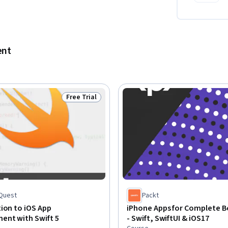
ent
Free Trial
Status: Free Trial
Quest
Packt
ion to iOS App
iPhone Apps for Complete B
ent with Swift 5
- Swift, SwiftUI & iOS17