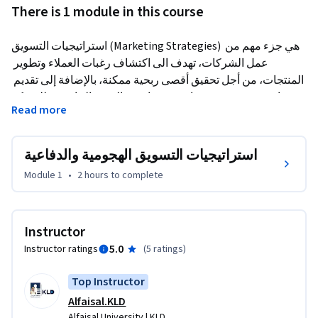
There is 1 module in this course
استراتيجيات التسويق (Marketing Strategies) هي جزء مهم من 
عمل الشركات، تهدف الى اكتشاف رغبات العملاء وتطوير 
المنتجات، من أجل تحقيق أقصى ربحية ممكنة، بالإضافة إلى تقديم 
منتجات متميزة بسعر مناسب، مما يعزز القدرة التنافسية للشركة.
Read more
هذه الدورة هي دورة تمهيدية؛ فهي تلقي الضوء على أساسيات 
الموضوع بشكل عام بهدف التعريف به وبمحاوره الأساسية التي 
استراتيجيات التسويق الهجومية والدفاعية
يجب الإلمام بها.

Module 1
•
2 hours
to complete
إذا كنت من المهتمين بإتقان استراتيجيات التسويق الهجومية 
والدفاعية، أو كان مجال عملك يتطلب امتلاك تلك المهارة وتوظيفها 
Instructor
في سياق عملك، فهذه الدورة ستكون مثالية لإغناء خبرتك وتطوير 
5.0
Instructor ratings
(
5 ratings
)
مهاراتك في فهم وتوظيف تلك الاستراتيجيات بشكل فعال ومؤثر 
ينعكس بنتائج ملموسة على أعمالك.

Top Instructor
Alfaisal.KLD
حيث ستزودك هذه الدورة باطلاع واسع ودقيق على مجموعة من 
Alfaisal University | KLD