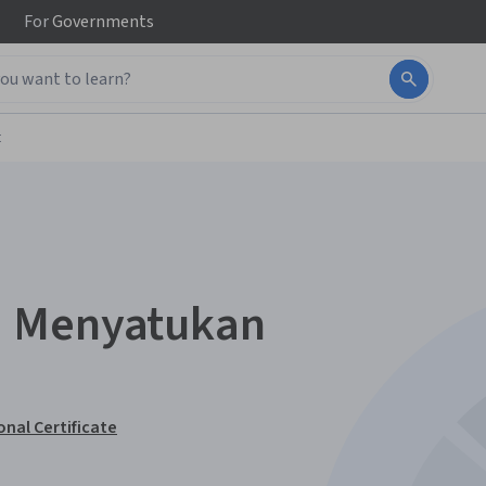
For
Governments
t
: Menyatukan
nal Certificate