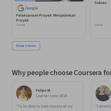
Sukses
Google
Pelaksanaan Proyek: Menjalankan
Proyek
Course
Course
Show 1 more
Why people choose Coursera for
Felipe M.
Learner since 2018
"To be able to take courses at my
"I direct