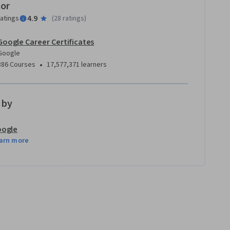
tor
4.9
ratings
(
28 ratings
)
Google Career Certificates
Google
•
386 Courses
17,577,371 learners
 by
ogle
arn more