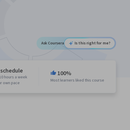
Ask Coursera
Is this right for me?
 schedule
100%
10 hours a week
Most learners liked this course
ur own pace