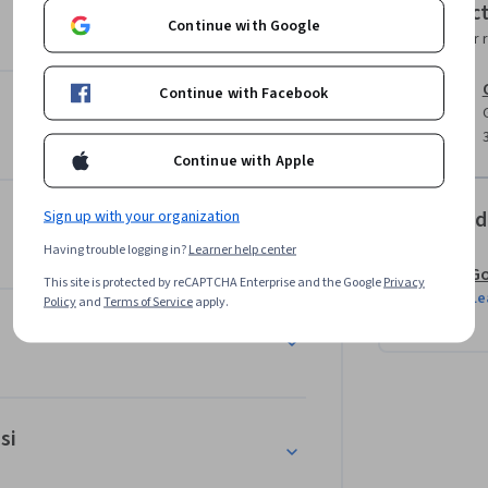
Instruc
ogle yang ada saat ini akan terus 
Continue with Google
Instructor 
 menyelesaikan tugas-tugas ini sambil 
men proyek terbaik untuk pekerjaan yang 
Continue with Facebook
lah mendapatkan bekal untuk melamar 
dibutuhkan pengalaman apa pun.

Continue with Apple
Offered
Sign up with your organization
Having trouble logging in?
Learner help center
Go
This site is protected by reCAPTCHA Enterprise and the Google
Privacy
Le
Policy
and
Terms of Service
apply.
si