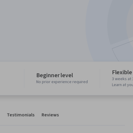
Flexible
Beginner level
3 weeks at 
No prior experience required
Learn at yo
Testimonials
Reviews