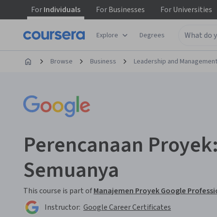
For
Individuals
For
Businesses
For
Universities
Explore
Degrees
Browse
Business
Leadership and Managemen
Perencanaan Proyek
Semuanya
This course is part of
Manajemen Proyek Google Professio
Instructor:
Google Career Certificates