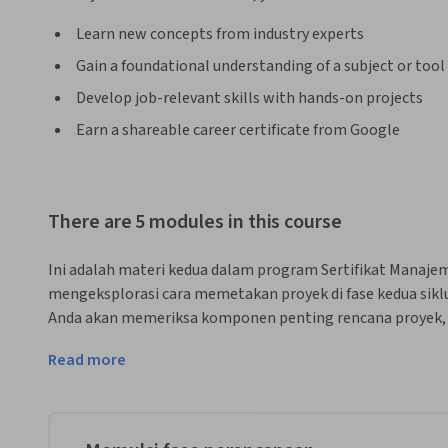
Learn new concepts from industry experts
Gain a foundational understanding of a subject or tool
Develop job-relevant skills with hands-on projects
Earn a shareable career certificate from Google
There are 5 modules in this course
Ini adalah materi kedua dalam program Sertifikat Manajem
mengeksplorasi cara memetakan proyek di fase kedua siklu
Anda akan memeriksa komponen penting rencana proyek,
akurat, dan bagaimana mengatur milestone. Selanjutnya
Read more
dan mengelola anggaran serta bagaimana proses pengadaa
menemukan alat yang dapat membantu Anda mengidentifika
serta cara menggunakan rencana manajemen risiko untuk b
Terakhir, Anda akan mengeksplorasi cara menyusun dan me