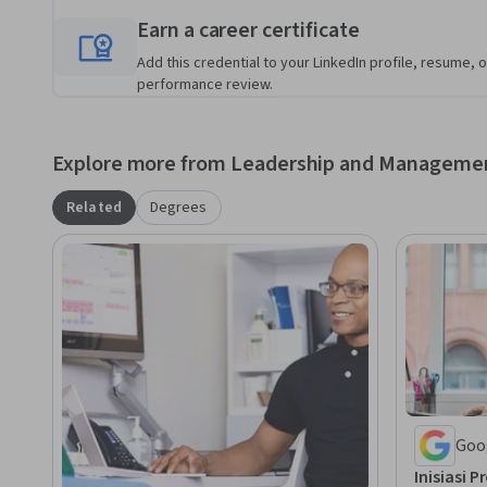
 - Menjelaskan mengapa rencana proyek diperlukan dan komponen apa yang ada di dalamnya. 

Earn a career certificate
 - Mempelajari cara membuat perkiraan waktu yang akurat dan menjelaskan teknik untuk 
mendapatkannya dari anggota tim.
Add this credential to your LinkedIn profile, resume, o
performance review.
Explore more from Leadership and Manageme
Related
Degrees
Goo
Inisiasi 