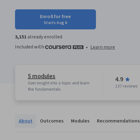
Enroll for free
Starts Aug 6
3,151
already enrolled
Included with
•
Learn more
5 modules
4.9
Gain insight into a topic and learn
137 reviews
the fundamentals.
About
Outcomes
Modules
Recommendations