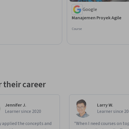
Google
Manajemen Proyek Agile
Course
 their career
Jennifer J.
Larry W.
Learner since 2020
Learner since 2
ly applied the concepts and
"When I need courses on top