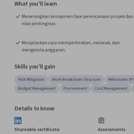
What you'll learn
Menerangkan komponen fase perencanaan proyek dan 
nilai pentingnya.
Menjelaskan cara memperkirakan, melacak, dan 
mengelola anggaran.
Skills you'll gain
Risk Mitigation
Work Breakdown Structure
Milestones (P
Budget Management
Procurement
Cost Management
Details to know
Shareable certificate
Assessments