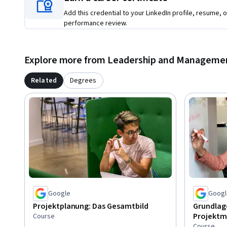
geben, mit denen Sie Ihre Ziele erreichen.

Add this credential to your LinkedIn profile, resume, o
performance review.
Nach Abschluss dieses Programms können Sie sich auf Ei
bewerben. Sie haben auch die Möglichkeit, ein Abzeichen fü
das für Arbeitgebende erkennbar sein wird.
Explore more from Leadership and Manageme
Related
Degrees
Google
Googl
Projektplanung: Das Gesamtbild
Grundlag
Projekt
Course
Course