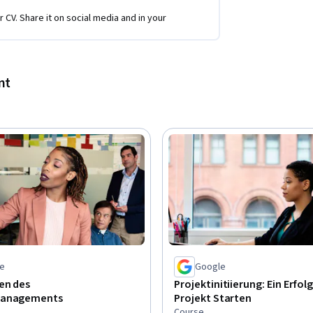
r CV. Share it on social media and in your
nstiegspositionen im Projektmanagement 
r die erfolgreiche Teilnahme zu beantragen, 
nt
e
Google
en des
Projektinitiierung: Ein Erfol
managements
Projekt Starten
Course