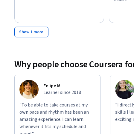
Show 1 more
Why people choose Coursera for
Felipe M.
Learner since 2018
"To be able to take courses at my
"I direct
own pace and rhythm has been an
skills I 
amazing experience. I can learn
exciting 
whenever it fits my schedule and
mood."