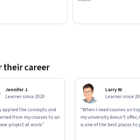
 their career
Jennifer J.
Larry W.
Learner since 2020
Learner since 2
ly applied the concepts and
"When I need courses on top
learned from my courses to an
my university doesn't offer,
new project at work."
is one of the best places to 