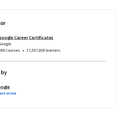
tor
Google Career Certificates
Google
•
386 Courses
17,557,805 learners
 by
ogle
arn more