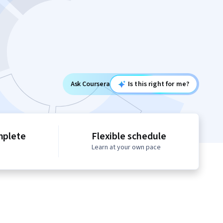
Ask Coursera
Is this right for me?
mplete
Flexible schedule
Learn at your own pace