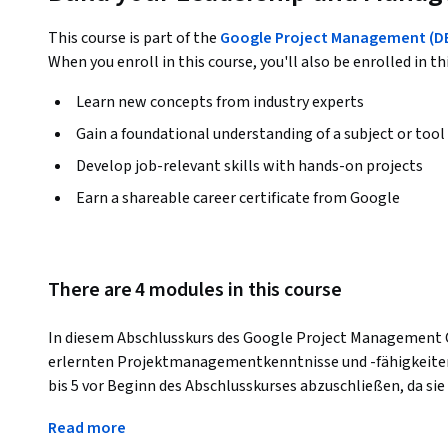
This course is part of the
Google Project Management (DE)
When you enroll in this course, you'll also be enrolled in th
Learn new concepts from industry experts
Gain a foundational understanding of a subject or tool
Develop job-relevant skills with hands-on projects
Earn a shareable career certificate from Google
There are 4 modules in this course
In diesem Abschlusskurs des Google Project Management Ce
erlernten Projektmanagementkenntnisse und -fähigkeiten.
bis 5 vor Beginn des Abschlusskurses abzuschließen, da sie 
Aktivitäten in diesem Kurs bieten. 
Read more
Im Verlauf dieses Kurses werden Sie ein Mitglied des Proj