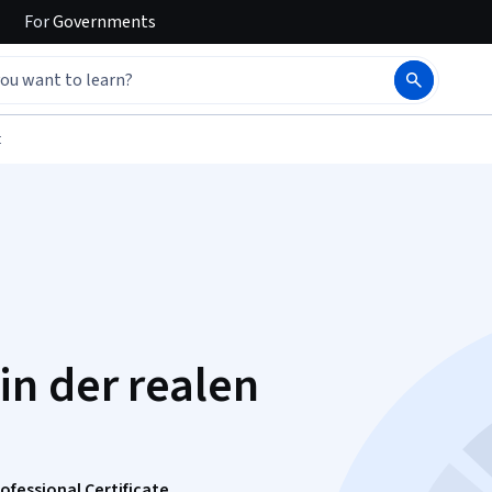
For
Governments
t
n der realen
fessional Certificate