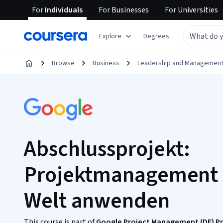
For
Individuals
For
Businesses
For
Universities
Explore
Degrees
Browse
Business
Leadership and Managemen
Abschlussprojekt:
Projektmanagement i
Welt anwenden
This course is part of
Google Project Management (DE) Pro