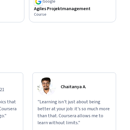
Google
Agiles Projektmanagement
Course
Chaitanya A.
021
ics that
"Learning isn't just about being
 Coursera
better at your job: it's so much more
go."
than that. Coursera allows me to
learn without limits."