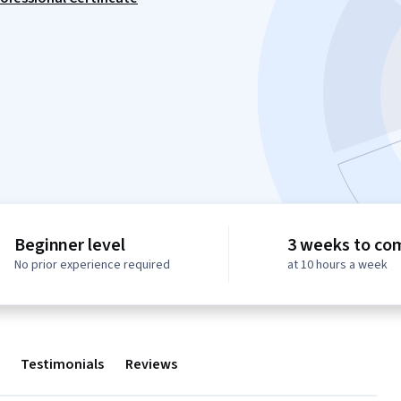
Beginner level
3 weeks to co
No prior experience required
at 10 hours a week
Testimonials
Reviews