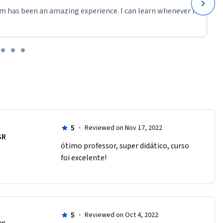
m has been an amazing experience. I can learn whenever it
5
·
Reviewed on Nov 17, 2022
SR
ótimo professor, super didático, curso 
foi excelente!
5
·
Reviewed on Oct 4, 2022