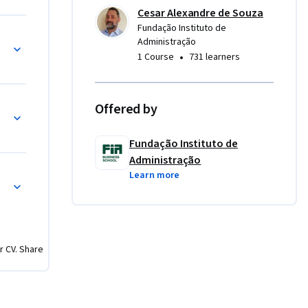
entes 
Cesar Alexandre de Souza
e seus 
Fundação Instituto de
aplicados 
Administração
de casos 
•
1 Course
731 learners
uma 
gital, 
o 
Offered by
iais e WEB 2.0
Fundação Instituto de
os em 
Administração
deos, 
Learn more
as Digitais Emergentes
 cada 
ntos.

peramos 
sentados.

r CV. Share