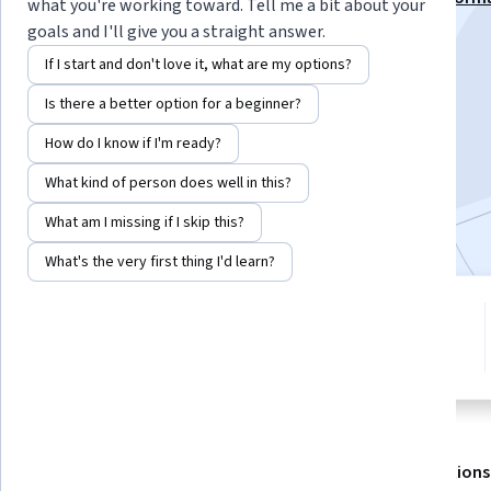
what you're working toward. Tell me a bit about your
Negócios Specialization
goals and I'll give you a straight answer.
Instructor:
Cesar Alexandre de Souza
If I start and don't love it, what are my options?
Is there a better option for a beginner?
Enroll for free
How do I know if I'm ready?
Starts Aug 5
What kind of person does well in this?
Included with
•
Learn more
What am I missing if I skip this?
What's the very first thing I'd learn?
4 modules
4.9
Gain insight into a topic and learn
14 reviews
the fundamentals.
About
Outcomes
Modules
Recommendations