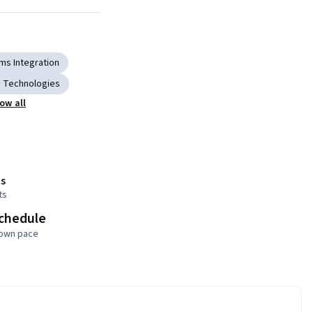
Next
ms Integration
 Technologies
ow all
s
ts
schedule
 own pace