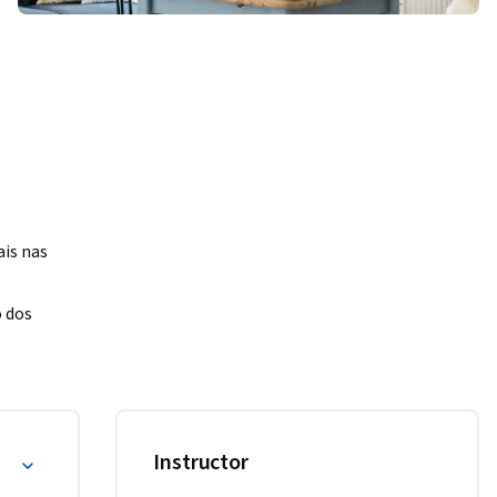
is nas 
 dos 
rada a 
o pelos 
ociais e 
s de 
ios Digitais
Instructor