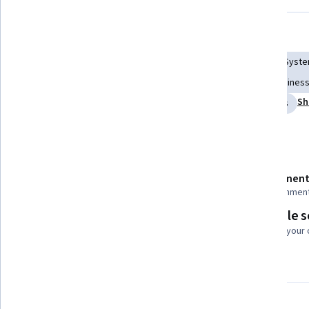
Displaying items #1 to #5, out of a total of 6 items.
Skills you'll gain
Social Media Management
Emerging Technologies
Syste
Digital Transformation
Business Communication
Business
Sh
Information Systems
Management Information Systems
Details to know
Shareable certificate
Assessment
Add to your LinkedIn profile
28 assignmen
Flexible 
Taught in Portuguese (Brazil)
Learn at your