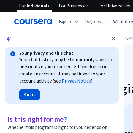
For
Individuals
For
Businesses
For
Universities
Explore
Degrees
Browse
Information Technology
Data Manage
Your privacy and this chat
Your chat history may be temporarily saved to
personalize your experience. If you log in or
create an account, it may be linked to your
account activity [see
Privacy Notice
]
Sistemas e Tecnologi
Got it
Digitais nas
Organizações
Is this right for me?
Whether this program is right for you depends on
This course is part of
Introdução aos Sistemas de Inform