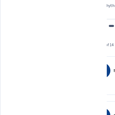
"To be able to take courses at my own pace and rhyth
fits my schedule and mood."
Learner reviews
Showing 3 of 14
4.9
14
reviews
S
5 stars
92.85%
4 stars
7.14%
3 stars
0%
2 stars
0%
1 star
0%