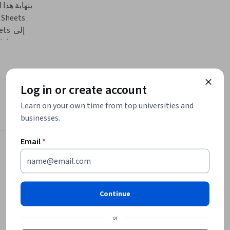
والتعامل  
Log in or create account
Instructor
Learn on your own time from top universities and
businesses.
Ahmed Alfiki
•
Email
*
1 Course
144 learners
يقدم هذا  
Offered by
Continue
Coursera
or
Learn more