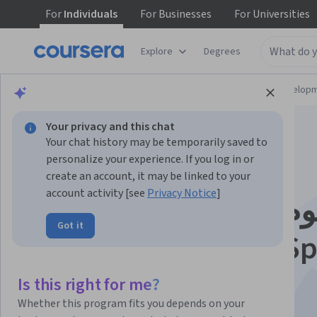
For
Individuals
For
Businesses
For
Universities
Explore
Degrees
Browse
Computer Science
Software Develop
Your privacy and this chat
Your chat history may be temporarily saved to
personalize your experience. If you log in or
create an account, it may be linked to your
account activity [see
Privacy Notice
]
 متحركه ثنائية الأبعاد
Got it
في Unity باستخدام Sprite
Sheets
Is this right for me?
Whether this program fits you depends on your