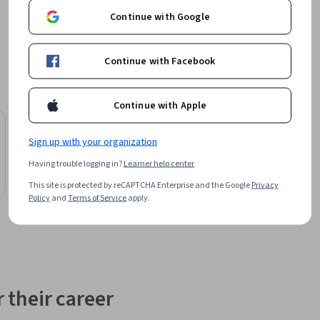
Continue with Google
من ا.

Continue with Facebook
Continue with Apple
Free Trial
Status: Free Trial
EDUCBA
Sign up with your organization
Master Unity: Build, Animate & Script
Having trouble logging in?
Learner help center
Interactive Games
This site is protected by reCAPTCHA Enterprise and the Google
Privacy
Course
Policy
and
Terms of Service
apply.
 their career