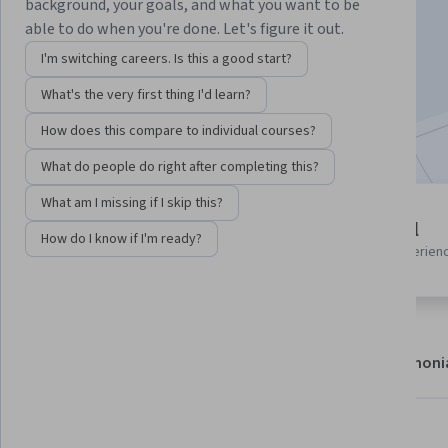
Instructor:
Ahmed Alfiki
background, your goals, and what you want to be
able to do when you're done. Let's figure it out.
I'm switching careers. Is this a good start?
Enroll now
What's the very first thing I'd learn?
Included with
•
Learn more
How does this compare to individual courses?
What do people do right after completing this?
What am I missing if I skip this?
1 module
Beginner level
How do I know if I'm ready?
Gain insight into a topic and learn
Recommended experien
the fundamentals.
About
Modules
Recommendations
Testimoni
What you'll learn