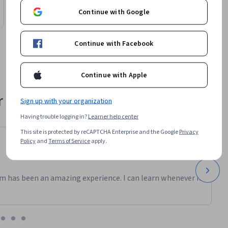
Understanding Violence
Continue with Google
Course
Continue with Facebook
Continue with Apple
 their career
Sign up with your organization
Having trouble logging in?
Learner help center
This site is protected by reCAPTCHA Enterprise and the Google
Privacy
Policy
and
Terms of Service
apply.
m has been an amazing experience. I can learn whenever it