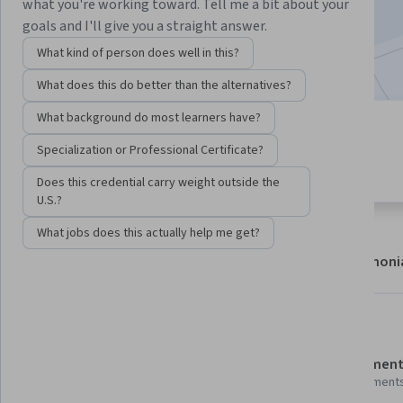
what you're working toward. Tell me a bit about your
9,201
already enrolled
goals and I'll give you a straight answer.
Included with
•
Learn more
What kind of person does well in this?
What does this do better than the alternatives?
What background do most learners have?
6 modules
4.7
Specialization or Professional Certificate?
Gain insight into a topic and learn
135 reviews
the fundamentals.
Does this credential carry weight outside the
U.S.?
What jobs does this actually help me get?
About
Modules
Recommendations
Testimoni
Details to know
Shareable certificate
Assessment
Add to your LinkedIn profile
6 assignment