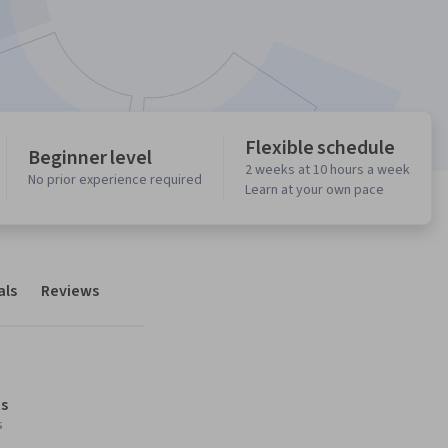
Flexible schedule
Beginner level
2 weeks at 10 hours a week
No prior experience required
Learn at your own pace
als
Reviews
s
s