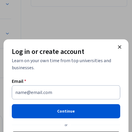
es sont 
Log in or create account
Learn on your own time from top universities and
businesses.
Email
*
Continue
Preview
Status: Preview
or
Emory University