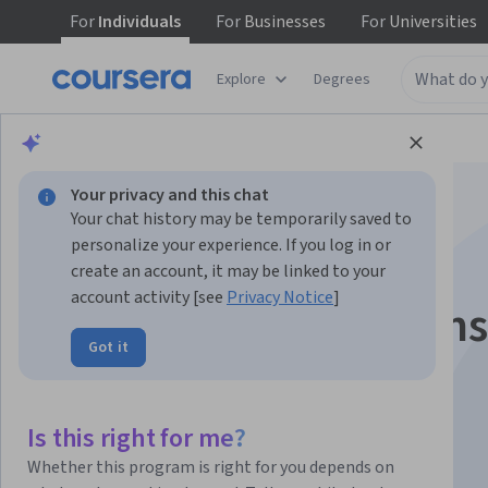
For
Individuals
For
Businesses
For
Universities
Explore
Degrees
Browse
Arts and Humanities
History
Your privacy and this chat
Your chat history may be temporarily saved to
personalize your experience. If you log in or
create an account, it may be linked to your
account activity [see
Privacy Notice
]
Violences et religions
Got it
Instructor:
Michel Grandjean
Is this right for me?
Enroll now
Whether this program is right for you depends on