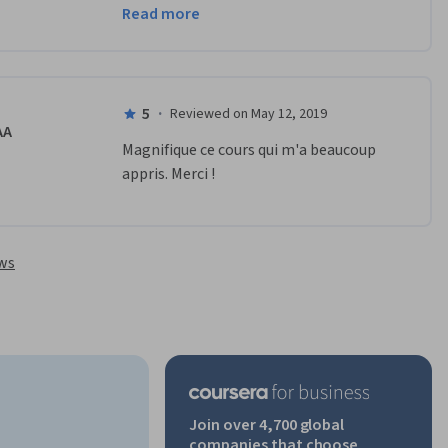
Read more
sur les  sujets observés.
5
·
Reviewed on May 12, 2019
AA
Magnifique ce cours qui m'a beaucoup 
appris. Merci !
ews
Join over 4,700 global
companies that choose