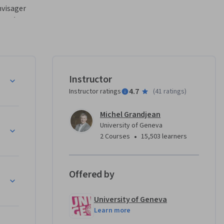
visager 
erné 
t le 
nces sont 
es plus 
Instructor
n survol 
4.7
Instructor ratings
(
41 ratings
)
 monde 
es ; 
Michel Grandjean
s le 
University of Geneva
is 
•
2 Courses
15,503 learners
ne, et ses 
 ; 
rs 
Offered by
University of Geneva
 Belgique, 
Learn more
mais la 