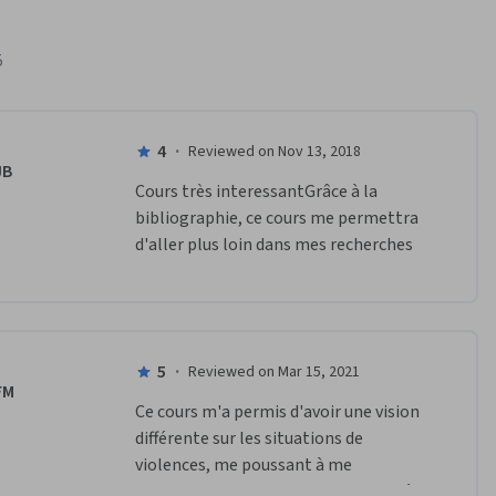
5
4
·
Reviewed on Nov 13, 2018
JB
Cours très interessantGrâce à la 
bibliographie, ce cours me permettra 
d'aller plus loin dans mes recherches
5
·
Reviewed on Mar 15, 2021
FM
Ce cours m'a permis d'avoir une vision 
différente sur les situations de 
violences, me poussant à me 
documenter, et trouver des avis variés 