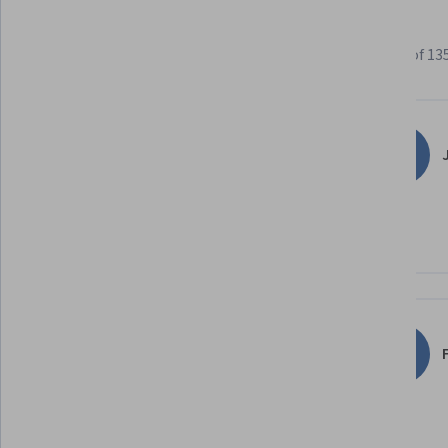
Learner reviews
Showing 3 of 13
4.7
135
reviews
J
5 stars
80.88%
4 stars
14.70%
3 stars
1.47%
2 stars
0.73%
1 star
2.20%
F