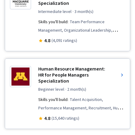
Specialization
intermediate level
· 3 month(s)
Skills you'll build:
Team Performance
Management, Organizational Leadership,
Diversity and Inclusion, Business Leadership,
4.8
(4,091 ratings)
Strategic Thinking, People Management,
Branding, Brand Strategy, Workplace inclusivity,
Team Leadership, Culture Transformation,
Human Resource Management:
Thought Leadership, Leadership Studies, Team
HR for People Managers
Specialization
Building, Human Resource Strategy,
Organizational Strategy, Brand Management,
beginner level
· 2 month(s)
Leadership and Management, Team
Skills you'll build:
Talent Acquisition,
Management, Organizational Structure, Cultural
Performance Management, Recruitment, Human
Diversity, Intercultural Competence, Empathy &
Resource Policies, Human Resource Strategy,
4.8
(15,640 ratings)
Emotional Intelligence, Conflict Management,
Constructive Feedback, Compensation
Communication, People Development,
Strategy, Workforce Planning, Compensation