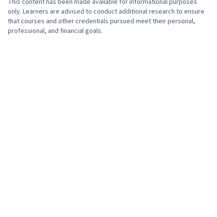
This content has been made available for informational purposes
Marketing Communications, Drive Engagement,
New Hire Orientations, Forecasting, People
only. Learners are advised to conduct additional research to ensure
that courses and other credentials pursued meet their personal,
Oral Expression, Performance Measurement,
Analytics, Economics, Industrial and
professional, and financial goals.
Strategic Communication
Organizational Psychology, Resource
Management, Team Motivation