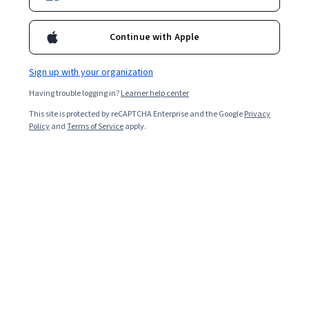
Continue with Apple
Sign up with your organization
Having trouble logging in?
Learner help center
This site is protected by reCAPTCHA Enterprise and the Google
Privacy
Policy
and
Terms of Service
apply.
Read in English. (Leer en inglés.)
ITIL es un marco global de mejores prácticas para la
gestión de servicios de TI centrado en reducir el riesgo,
mejorar las relaciones con los clientes y respaldar los
entornos de TI. Sigue leyendo para explorar qué es la
certificación ITIL, sus beneficios y el camino hacia la
certificación.