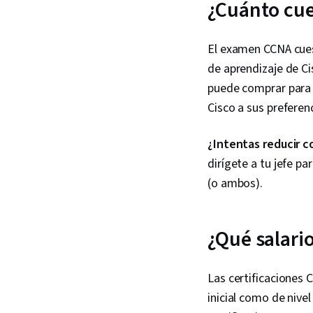
¿Cuánto cu
El examen CCNA cues
de aprendizaje de C
puede comprar para 
Cisco a sus preferenc
¿Intentas reducir c
dirígete a tu jefe p
(o ambos).
¿Qué salario
Las certificaciones 
inicial como de nive