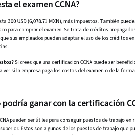
(Version Cont
esta el examen CCNA?
Version Cont
Administrati
Troubleshoot
ta 300 USD (6,078.71 MXN), más impuestos. También puedes u
Computer Net
isco para comprar el examen. Se trata de créditos prepagad
Administrati
Engineering T
que sus empleados puedan adaptar el uso de los créditos en
Development, 
ias.
Prompt Engin
Gemini, Gener
Commands, O
ostos?
Si crees que una certificación CCNA puede ser benefic
Management,
ara ver si la empresa paga los costos del examen o de la form
Systems, User
Systems, Sys
Software Insta
Management, 
Operating Sy
 podría ganar con la certificación 
Provisioning
Linux, Comman
Linux Administ
CCNA pueden ser útiles para conseguir puestos de trabajo en r
Access Manag
Support and S
l superior. Estos son algunos de los puestos de trabajo que pu
Directory Acc