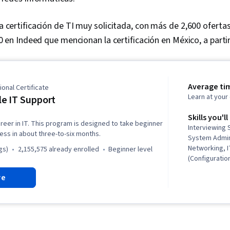
 certificación de TI muy solicitada, con más de 2,600 ofertas
00 en Indeed que mencionan la certificación en México, a part
Average ti
onal Certificate
Learn at you
e IT Support
Skills you'll
reer in IT. This program is designed to take beginner
Interviewing 
ness in about three-to-six months.
System Admin
Networking, 
gs)
2,155,575 already enrolled
beginner level
(Configurati
IT Security A
re
and Softwar
Desktop Supp
Systems Secu
Security, IT I
(Programming