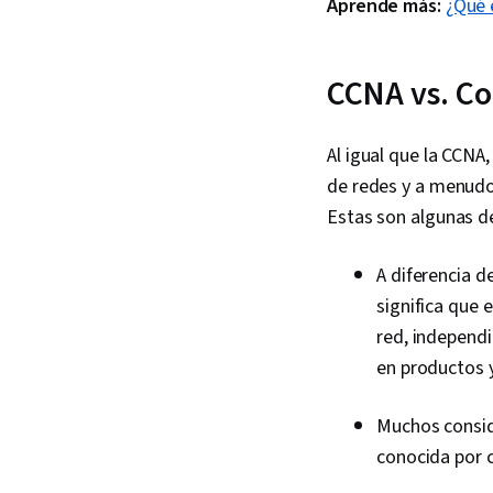
Aprende más:
¿Qué 
CCNA vs. C
Al igual que la CCN
de redes y a menudo 
Estas son algunas de
A diferencia d
significa que 
red, independ
en productos 
Muchos consid
conocida por c