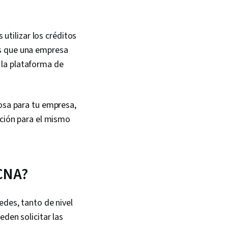
rol System), TCP/IP,
rol, Systems
on, Network
ing, Web Presence,
tilizar los créditos
working, Network
os que una empresa
on, Prompt
ools, Professional
 la plataforma de
Branding, AI literacy,
eering, Google
ative AI, Linux
S Process
iosa para tu empresa,
 Remote Access
ación para el mismo
 Accounts, File
tem Monitoring,
llation, File
Microsoft Windows,
stems, User
CCNA?
, System Support,
d-Line Interface,
ration, Identity and
edes, tanto de nivel
ement, Technical
ervices, Lightweight
eden solicitar las
ess Protocols,