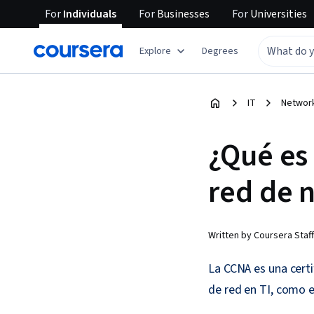
For
Individuals
For
Businesses
For
Universities
Explore
Degrees
IT
Network
¿Qué es
red de n
Written by Coursera Staff
La CCNA es una cert
de red en TI, como e