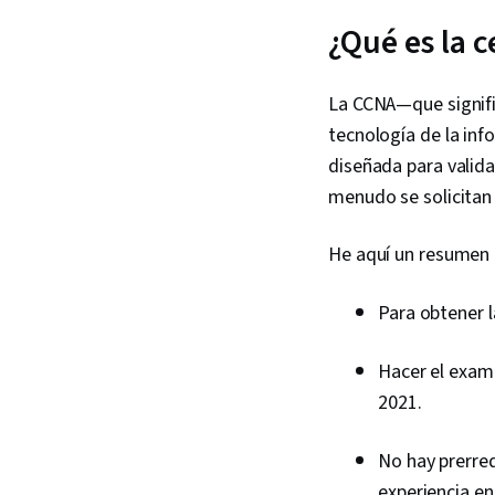
¿Qué es la c
La CCNA—que signific
tecnología de la in
diseñada para valid
menudo se solicitan 
He aquí un resumen b
Para obtener l
Hacer el exam
2021.
No hay prerreq
experiencia en