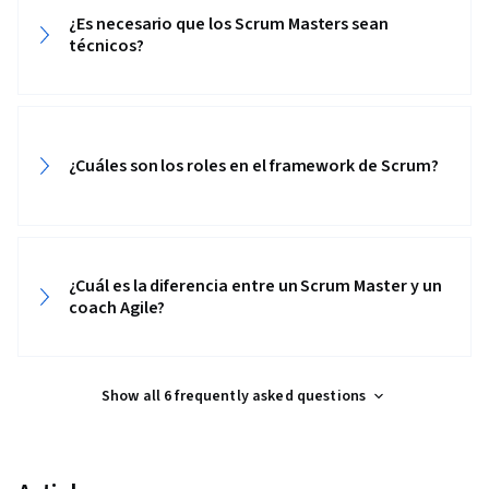
Presence, Project Management, Project
¿Es necesario que los Scrum Masters sean
Scoping, Change Management, Backlogs,
técnicos?
Interviewing Skills, User Story, Product
Roadmaps, Sprint Planning, Organizational
Change, Coaching, Prioritization, Agile Product
Development, Problem Solving, Team Oriented,
¿Cuáles son los roles en el framework de Scrum?
Team Building, Agile Methodology, Waterfall
Methodology, Influencing, Smart Goals,
Milestones (Project Management), Meeting
Facilitation, Project Documentation,
¿Cuál es la diferencia entre un Scrum Master y un
Communication Planning, Stakeholder
coach Agile?
Engagement, Stakeholder Management,
Discussion Facilitation, AI Enablement,
Show all 6 frequently asked questions
Organizational Structure, Strategic Thinking,
Program Management, Project Coordination,
Generative AI Agents, Risk Management, Data