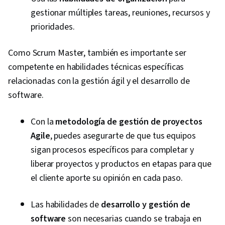
gestionar múltiples tareas, reuniones, recursos y
Professional Development, Prompt Engineering
prioridades.
Tools, Prompt Engineering, AI literacy,
Branding, Generative AI, Google Gemini, Goal
Como Scrum Master, también es importante ser
Setting, Cost Benefit Analysis, Accountability
competente en habilidades técnicas específicas
Frameworks, Business Writing, Performance
relacionadas con la gestión ágil y el desarrollo de
Metric, Resource Management, Budgeting,
software.
Project Estimation, Procurement, Risk
Mitigation, Document Management, Budget
Con la
metodología de gestión de proyectos
Management, Estimation, Risk Management
Agile
, puedes asegurarte de que tus equipos
Framework, Cost Management, Cost
sigan procesos específicos para completar y
Estimation, Project Schedules
liberar proyectos y productos en etapas para que
el cliente aporte su opinión en cada paso.
Las habilidades de
desarrollo y gestión de
software
son necesarias cuando se trabaja en