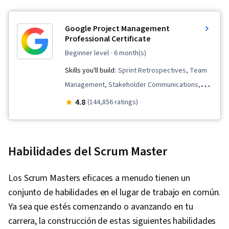
Google Project Management
Professional Certificate
beginner level
· 6 month(s)
Skills you'll build:
Sprint Retrospectives, Team
Management, Stakeholder Communications,
Scope Management, Stakeholder Analysis,
4.8
(144,856 ratings)
Project Management Life Cycle, Agile Project
Management, Project Planning, Team
Leadership, Quality Management, Quality
Habilidades del Scrum Master
Assessment, Quality Assurance, Project
Closure, Product Quality (QA/QC), Web
Los Scrum Masters eficaces a menudo tienen un
Presence, Project Management, Project
conjunto de habilidades en el lugar de trabajo en común.
Scoping, Change Management, Backlogs,
Ya sea que estés comenzando o avanzando en tu
Interviewing Skills, User Story, Product
carrera, la construcción de estas siguientes habilidades
Roadmaps, Sprint Planning, Organizational