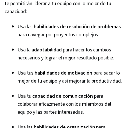
te permitirán liderar a tu equipo con lo mejor de tu
Change, Coaching, Prioritization, Agile Product
capacidad:
Development, Problem Solving, Team Oriented,
Team Building, Agile Methodology, Waterfall
Usa las
habilidades de resolución de problemas
Methodology, Influencing, Smart Goals,
para navegar por proyectos complejos.
Milestones (Project Management), Meeting
Facilitation, Project Documentation,
Usa la
adaptabilidad
para hacer los cambios
Communication Planning, Stakeholder
necesarios y lograr el mejor resultado posible.
Engagement, Stakeholder Management,
Discussion Facilitation, AI Enablement,
Usa tus
habilidades de motivación
para sacar lo
Organizational Structure, Strategic Thinking,
mejor de tu equipo y así mejorar la productividad.
Program Management, Project Coordination,
Usa tu
capacidad de comunicación
Generative AI Agents, Risk Management, Data
para
colaborar eficazmente con los miembros del
Storytelling, Project Controls, Project
equipo y las partes interesadas.
Management Software, Project Risk
Management, Leadership and Management,
Usa las
habilidades de organización
para
Issue Tracking, Project Implementation,