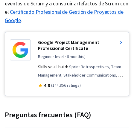
eventos de Scrum y a construir artefactos de Scrum con
el
Certificado Profesional de Gestión de Proyectos de
Google
.
Google Project Management
Professional Certificate
beginner level
· 6 month(s)
Skills you'll build:
Sprint Retrospectives, Team
Management, Stakeholder Communications,
Scope Management, Stakeholder Analysis,
4.8
(144,856 ratings)
Project Management Life Cycle, Agile Project
Management, Project Planning, Team
Leadership, Quality Management, Quality
Preguntas frecuentes (FAQ)
Assessment, Quality Assurance, Project
Closure, Product Quality (QA/QC), Web