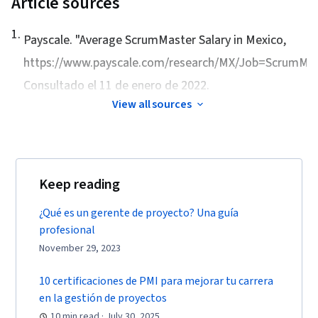
Article sources
Storytelling, Project Controls, Project
Management Software, Project Risk
1
.
Payscale. "
Average ScrumMaster Salary in Mexico
,
Management, Leadership and Management,
Issue Tracking, Project Implementation,
https://www.payscale.com/research/MX/Job=ScrumMast
Professional Development, Prompt Engineering
Consultado el 11 de enero de 2022.
Tools, Prompt Engineering, AI literacy,
View all sources
Branding, Generative AI, Google Gemini, Goal
Setting, Cost Benefit Analysis, Accountability
Frameworks, Business Writing, Performance
Metric, Resource Management, Budgeting,
Keep reading
Project Estimation, Procurement, Risk
¿Qué es un gerente de proyecto? Una guía
Mitigation, Document Management, Budget
profesional
Management, Estimation, Risk Management
November 29, 2023
Framework, Cost Management, Cost
Estimation, Project Schedules
10 certificaciones de PMI para mejorar tu carrera
en la gestión de proyectos
10 min read · July 30, 2025