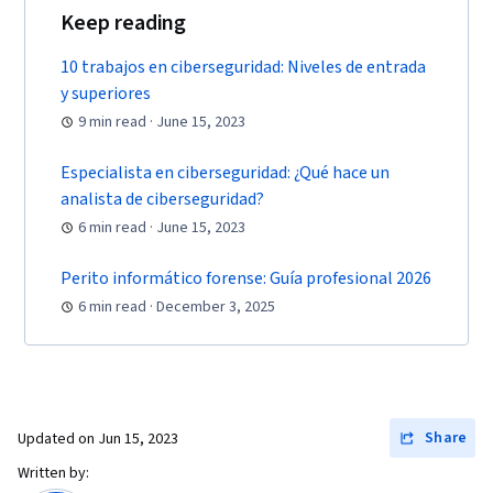
Network Model, Network Architecture,
Keep reading
Computer Networking, Virtual Private Networks
10 trabajos en ciberseguridad: Niveles de entrada
(VPN), Firewall, Cloud Security, Vulnerability
y superiores
Assessments, Network Infrastructure, Cloud
9 min read · June 15, 2023
Computing, General Networking, Malware
Protection, Cyber Security Strategy,
Especialista en ciberseguridad: ¿Qué hace un
analista de ciberseguridad?
Cryptography, Data Management, Risk
6 min read · June 15, 2023
Management Framework, MITRE ATT&CK
Framework, Identity and Access Management,
Perito informático forense: Guía profesional 2026
Risk Management, Auditing, Open Web
6 min read · December 3, 2025
Application Security Project (OWASP), Asset
Protection, Risk Analysis, Enterprise Security,
System Monitoring, Risk Mitigation, File I/O,
Algorithms, Automation, Programming
Share
Updated on
Jun 15, 2023
Principles, Computer Programming, Program
Written by:
Development, Maintainability, IT Automation,