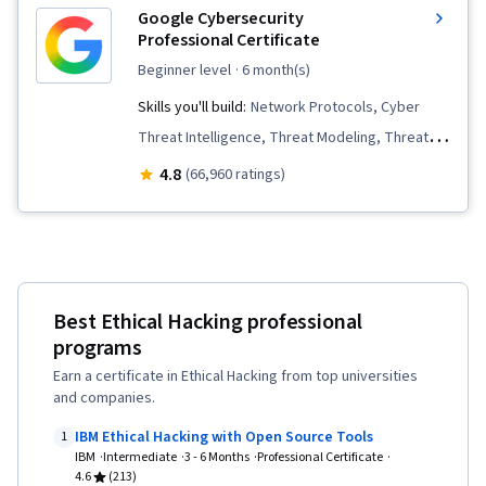
Google Cybersecurity
Professional Certificate
beginner level
· 6 month(s)
Skills you'll build:
Network Protocols, Cyber
Threat Intelligence, Threat Modeling, Threat
Management, Incident Response, Network
4.8
(66,960 ratings)
Security, Cybersecurity, Debugging, Computer
Security Incident Management, Linux, Intrusion
Detection and Prevention, Endpoint Detection
and Response, Hardening, Vulnerability
Best Ethical Hacking professional
Management, Bash (Scripting Language),
programs
Security Awareness, Threat Detection, Python
Earn a certificate in Ethical Hacking from top universities
Programming, Web Presence, SQL, Security
and companies.
Information and Event Management (SIEM),
IBM Ethical Hacking with Open Source Tools
1
Splunk, Network Analysis, TCP/IP, Incident
IBM
Intermediate
3 - 6 Months
Professional Certificate
Management, Query Languages, Document
4.6
(213)