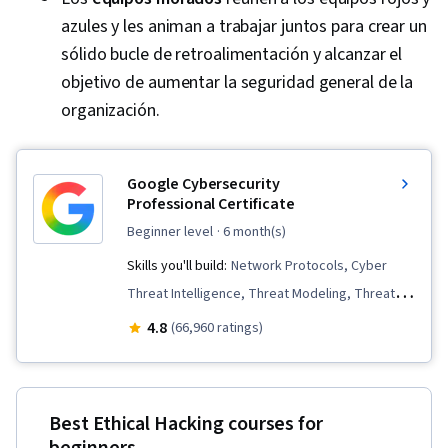
azules y les animan a trabajar juntos para crear un
sólido bucle de retroalimentación y alcanzar el
objetivo de aumentar la seguridad general de la
organización.
Google Cybersecurity
Professional Certificate
beginner level
· 6 month(s)
Skills you'll build:
Network Protocols, Cyber
Threat Intelligence, Threat Modeling, Threat
Management, Incident Response, Network
4.8
(66,960 ratings)
Security, Cybersecurity, Debugging, Computer
Security Incident Management, Linux, Intrusion
Detection and Prevention, Endpoint Detection
Best Ethical Hacking courses for
and Response, Hardening, Vulnerability