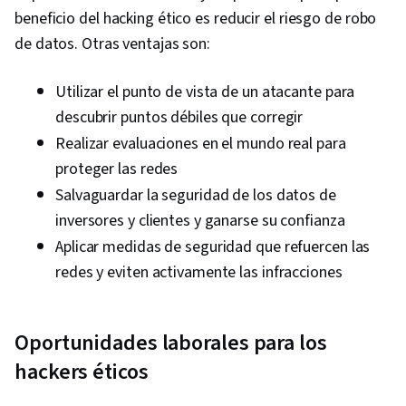
Cyber Attacks, Linux Commands, Operating
beneficio del hacking ético es reducir el riesgo de robo
Systems, File Management, File Systems,
de datos. Otras ventajas son:
Authorization (Computing), Linux Administration,
Databases, Unix Shell, User Accounts,
Utilizar el punto de vista de un atacante para
Authentications, Database Management,
descubrir puntos débiles que corregir
Relational Databases, Command-Line Interface,
Realizar evaluaciones en el mundo real para
Network Model, Network Architecture,
proteger las redes
Computer Networking, Virtual Private Networks
Salvaguardar la seguridad de los datos de
(VPN), Firewall, Cloud Security, Vulnerability
inversores y clientes y ganarse su confianza
Assessments, Network Infrastructure, Cloud
Aplicar medidas de seguridad que refuercen las
Computing, General Networking, Malware
redes y eviten activamente las infracciones
Protection, Cyber Security Strategy,
Cryptography, Data Management, Risk
Oportunidades laborales para los
Management Framework, MITRE ATT&CK
hackers éticos
Framework, Identity and Access Management,
Risk Management, Auditing, Open Web