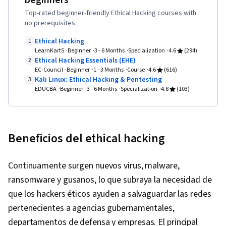
beginners
Management, Bash (Scripting Language),
Top-rated beginner-friendly Ethical Hacking courses with
Security Awareness, Threat Detection, Python
no prerequisites.
Programming, Web Presence, SQL, Security
Ethical Hacking
1
Information and Event Management (SIEM),
LearnKartS
Beginner
3 - 6 Months
Specialization
4.6
(294)
Ethical Hacking Essentials (EHE)
2
Splunk, Network Analysis, TCP/IP, Incident
EC-Council
Beginner
1 - 3 Months
Course
4.6
(616)
Management, Query Languages, Document
Kali Linux: Ethical Hacking & Pentesting
3
EDUCBA
Beginner
3 - 6 Months
Specialization
4.8
(103)
Management, Continuous Monitoring, Event
Monitoring, Security Controls, Network
Monitoring, Data Security, Technical
Communication, Data Ethics, Artificial
Beneficios del ethical hacking
Intelligence, AI Workflows, Security
Management, Google Gemini, Prompt
Continuamente surgen nuevos virus, malware,
Engineering, Branding, Interviewing Skills, AI
ransomware y gusanos, lo que subraya la necesidad de
literacy, Generative AI, Prompt Engineering
que los hackers éticos ayuden a salvaguardar las redes
Tools, Professional Development, Cyber Risk,
pertenecientes a agencias gubernamentales,
Information Assurance, Security Strategy,
departamentos de defensa y empresas. El principal