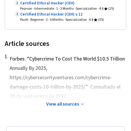
Certified Ethical Hacker (CEH)
2
Management, Continuous Monitoring, Event
Pearson
Intermediate
1 - 3 Months
Specialization
4.6
(25)
Monitoring, Security Controls, Network
Certified Ethical Hacker (CEH) v.12
3
Packt
Beginner
3 - 6 Months
Specialization
4.8
(35)
Monitoring, Data Security, Technical
Communication, Data Ethics, Artificial
Intelligence, AI Workflows, Security
Article sources
Management, Google Gemini, Prompt
Engineering, Branding, Interviewing Skills, AI
1
.
Forbes. “
Cybercrime To Cost The World $10.5 Trillion
literacy, Generative AI, Prompt Engineering
Annually By 2025
,
Tools, Professional Development, Cyber Risk,
https://cybersecurityventures.com/cybercrime-
Information Assurance, Security Strategy,
damage-costs-10-trillion-by-2025/.” Consultado el
Cyber Attacks, Linux Commands, Operating
Systems, File Management, File Systems,
29 de septiembre de 2022.
Authorization (Computing), Linux Administration,
View all sources
Databases, Unix Shell, User Accounts,
Authentications, Database Management,
Relational Databases, Command-Line Interface,