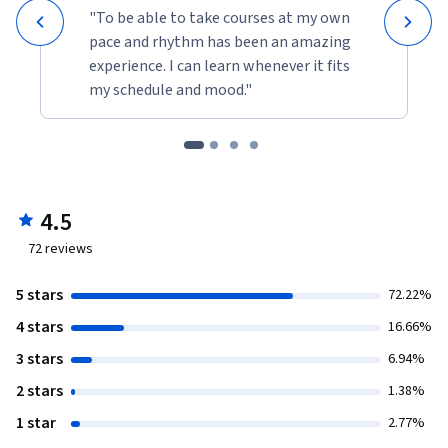
"To be able to take courses at my own
pace and rhythm has been an amazing
experience. I can learn whenever it fits
my schedule and mood."
4.5
72
reviews
5 stars
72.22%
4 stars
16.66%
3 stars
6.94%
2 stars
1.38%
1 star
2.77%