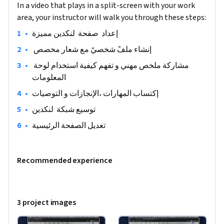
  ليس  فقط  لأولئك  الذين  يبحثون  عن  منصب جديد ولكن أيضا  
In a video that plays in a split-screen with your work
منصة للتواصل مع المهنيين الآخرين في جميع أنحاء العالم.      

area, your instructor will walk you through these steps:
سنناقش بعض أفضل الممارسات وما  يجب تجنبه لجعل تجربتك 
•
إعداد  صفحة  لنكدين مميزة
على  الموقع إيجابية.

لكي تكون ناجحاً في هذه الدورة التدريبية، ستحتاج إلى الاشتراك 
•
  إنشاء ملفً شخصيً مع شعار مخصص 
للحصول على حساب مجاني على LinkedIn باستخدام عنوان بريدك 
•
 مشاركة ملخص مهني و تفهم كيفية استخدام لوحة 
الإلكتروني الحالي. سوف تذهب خطوة بخطوة لجعل ملفك 
المعلومات
الشخصي يبرز فوق البقية. سوف يتم التحقق من حسابك بضع 
•
إكتساب المهارات ،الإنجازات و التوصيات
مرات في اليوم لمعرفة مدى نجاحك في أي وقت من الأوقات!

•
 توسيع شبكة  لنكدين
•
تعديل الصفحة الرئيسية
ملاحظة: تعمل هذه الدورة التدريبية بشكل أفضل للمتعلمين 
المقيمين في منطقة أمريكا الشمالية. نعمل حاليًا على توفير نفس 
Recommended experience
التجربة في مناطق أخرى.
3 project images