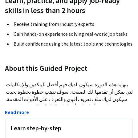
Learn, practice, and apply job-ready
skills in less than 2 hours
Receive training from industry experts
Gain hands-on experience solving real-world job tasks
Build confidence using the latest tools and technologies
About this Guided Project
بنهاية هذه  الدورة سيكون  لديك فهم أفضل للينكدين والإمكانيات 
التي يمكن أن تقدمها  لك الصفحة.  سوف نذهب خطوة بخطوة بحيث 
سيكون لديك ملف تعريف أقوى والتعرف على الأدوات المقدمة. 
سوف نستكشف أساسيات أفضل إعداد للملف الشخصي  وجميع 
Read more
الخيارات المتوفرة. قد تتعلم حتى  شيئا  كنت لا تعرفه مسبقا على 
ملفك الشخصي إذا كان لديك بالفعل واحد.
Learn step-by-step
هل تعرف لماذا يوجد الكثير من المحترفين على  لينكدين ?
