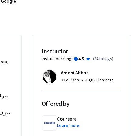
Instructor
4.5
Instructor ratings
(
24 ratings
)
area,
Amani Abbas
•
9 Courses
18,856 learners
Offered by
Coursera
Learn more