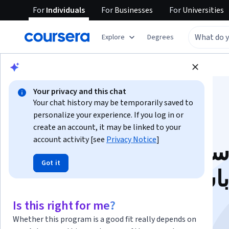
For
Individuals
For
Businesses
For
Universities
Explore
Degrees
Browse
Data Science
Data Analysis
Your privacy and this chat
Your chat history may be temporarily saved to
personalize your experience. If you log in or
create an account, it may be linked to your
account activity [see
Privacy Notice
]
ساسيات تحليل البيانات
Got it
باستخدام جداول بيانات
جوجل
Is this right for me?
Whether this program is a good fit really depends on