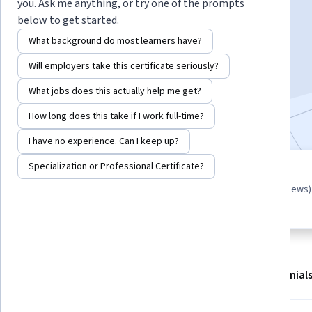
Instructor:
Amani Abbas
you. Ask me anything, or try one of the prompts
below to get started.
What background do most learners have?
Enroll for free
Will employers take this certificate seriously?
13,556
already enrolled
What jobs does this actually help me get?
Included with
•
Learn more
How long does this take if I work full-time?
I have no experience. Can I keep up?
Specialization or Professional Certificate?
Guided Project
4.6
(214 reviews)
Learn, practice, and apply job-
ready skills with expert guidance
About
Outcomes
Project details
Testimonial