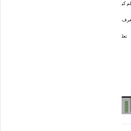
•
تعلم كيفية حساب المتوسط الحسابي، المنوال، الوسيط 
والمدى والدوال الخاصة بها
•
تعرف على كيفية إيجاد أسئلة وإجاباتها بمساعدة جداول 
بيانات جوجل
•
تعلم كيفية تمثيل البيانات بيانياً - Data visualization
Recommended experience
None
4 project images