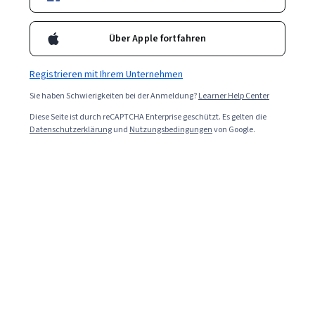
Über Apple fortfahren
Registrieren mit Ihrem Unternehmen
Sie haben Schwierigkeiten bei der Anmeldung?
Learner Help Center
Diese Seite ist durch reCAPTCHA Enterprise geschützt. Es gelten die
Datenschutzerklärung
und
Nutzungsbedingungen
von Google.
Read in English (Auf Englisch lessen).
CSMA (Carrier Sense Multiple Access) ist ein Protokoll,
das erkennt, wann ein Ethernet-Netzwerk Daten
überträgt, und dafür sorgt, dass jeweils nur ein Signal
übertragen wird, um Kollisionen im Netzwerk zu
vermeiden. Zu diesem Zweck lauscht CSMA auf
Netzwerke, die versuchen, Informationen, sogenannte
Datenpakete, zu senden. Wenn Netze versuchen, Pakete