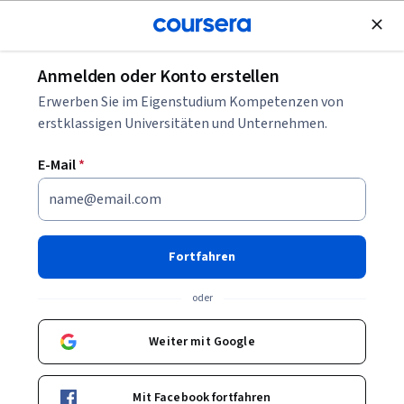
Kostenlose Teilnahme
Anmelden oder Konto erstellen
es
Netzwerke und Sicherheit
Was ist CSMA?
Erwerben Sie im Eigenstudium Kompetenzen von
erstklassigen Universitäten und Unternehmen.
Was ist CSMA?
E-Mail
*
Geschrieben von Coursera Staff •
Aktualisiert am
1. März 2025
Teilen
Fortfahren
Erfahren Sie mehr über die Vorteile von CSMA,
verschiedene Arten von CSMA-Protokollen und die beste
oder
Methode, den Verlust von Datenpaketen zu verhindern.
Weiter mit Google
Mit Facebook fortfahren