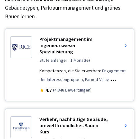
Gebäudetypen, Parkraummanagement und grünes
Bauen lernen.
Projektmanagement im
Ingenieurswesen
Spezialisierung
stufe anfänger
· 1 Monat(e)
Kompetenzen, die Sie erwerben:
Engagement
der Interessengruppen, Earned-Value-
Management, Kostenmanagement, Schätzung
4.7
(4,848 Bewertungen)
der Kosten, Schätzung von Projekten, Planung
der Kommunikation, Projektdokumentation,
Technische Leitung, Qualitätssicherung,
Verkehr, nachhaltige Gebäude,
Stakeholder-Management, Projekt-Scoping,
umweltfreundliches Bauen
Kurs
Projektleitung, Teamleitung, Projektzeitpläne,