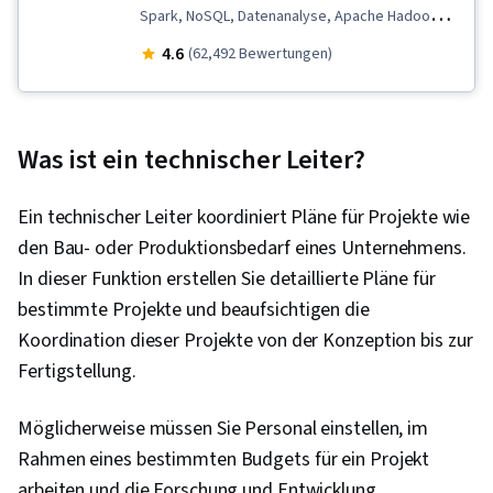
Spark, NoSQL, Datenanalyse, Apache Hadoop,
SQL, Datenbank-Design, Datenbank-Verwaltung,
4.6
(62,492 Bewertungen)
Linux-Befehle, Datenbankarchitektur und -
verwaltung, Python-Programmierung, Daten
importieren/exportieren, Datenspeicher, Daten-
Was ist ein technischer Leiter?
Pipelines, Data Warehousing, Extrahieren,
Transformieren, Laden, Professionelle
Ein technischer Leiter koordiniert Pläne für Projekte wie
Netzwerkarbeit, Web-Scraping,
den Bau- oder Produktionsbedarf eines Unternehmens.
Datenwissenschaft, Generative KI, IBM Kognos-
In dieser Funktion erstellen Sie detaillierte Pläne für
Analytik, Interviewing-Fähigkeiten, Technische
bestimmte Projekte und beaufsichtigen die
Kommunikation, Datenbank-Management,
Koordination dieser Projekte von der Konzeption bis zur
Relationale Datenbanken, Datenbank-
Fertigstellung.
Management-Systeme, Benutzerkonten,
MySQL, Datenbank-Systeme, Wiederherstellung
Möglicherweise müssen Sie Personal einstellen, im
im Katastrophenfall, Leistungsoptimierung,
Rahmen eines bestimmten Budgets für ein Projekt
Datenbank-Software, PostgreSQL,
arbeiten und die Forschung und Entwicklung