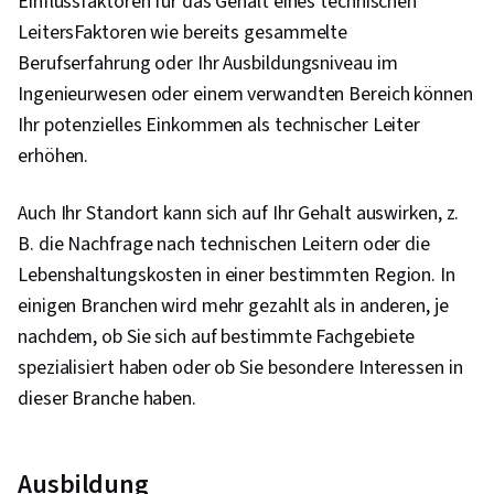
Einflussfaktoren für das Gehalt eines technischen
Intelligence, Dashboard, Analytik, PySpark,
LeitersFaktoren wie bereits gesammelte
Stern-Schema, Datenmarkt, Schneeflocken-
Berufserfahrung oder Ihr Ausbildungsniveau im
Schema, Validierung von Daten, Bereinigung von
Ingenieurwesen oder einem verwandten Bereich können
Daten, NumPy, Datenerhebung,
Ihr potenzielles Einkommen als technischer Leiter
Instandhaltbarkeit, Integrierte
erhöhen.
Entwicklungsumgebungen, Grundsätze der
Programmierung, Datenwrangling, Einheitliche
Auch Ihr Standort kann sich auf Ihr Gehalt auswirken, z.
Prüfung, Anwendungsprogrammierschnittstelle
B. die Nachfrage nach technischen Leitern oder die
(API), Leitfäden, Datenerfassung,
Lebenshaltungskosten in einer bestimmten Region. In
Skalierbarkeit, Fehlersuche, Apache Hive,
einigen Branchen wird mehr gezahlt als in anderen, je
Entwicklungsumgebung, Docker (Software),
nachdem, ob Sie sich auf bestimmte Fachgebiete
Open-Source-Technologie, Kubernetes,
spezialisiert haben oder ob Sie besondere Interessen in
Apache Airflow, Apache Kafka, Looker
dieser Branche haben.
(Software), Software zur Datenvisualisierung,
Analyse, Datenvisualisierung, Interaktive
Ausbildung
Datenvisualisierung, Business Intelligence