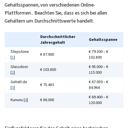
Gehaltsspannen, von verschiedenen Online-
Unix-Befehle, Betriebssysteme, Netzwerk-
Plattformen.. Beachten Sie, dass es sich bei allen
Protokolle, Linux-Server, grep, Dateiverwaltung,
Gehältern um Durchschnittswerte handelt:
Skriptsprachen, Datei-E/A, Linux-Verwaltung,
Überwachtes Lernen, Unüberwachtes Lernen,
Datenumwandlung, Maschinelles Lernen,
Durchschnittlicher
Gehaltsspanne
Jahresgehalt
Bewertung des Modells, Regressionsanalyse,
Stepstone
€ 79.300 – €
Prädiktive Modellierung,
€ 87.900
[
1
]
102.800
Klassifizierungsalgorithmen,
Glassdoor
€ 95.000 – €
Datenverarbeitung, Modell-Einsatz, Daten-
€ 103.800
[
2
]
115.000
Synthese, Data Mining, Faltungsneuronale
Gehalt.de
€ 67.059 – €
Netze, Qualität der Daten, Daten-Infrastruktur,
€ 75.483
[
3
]
84.964
Verantwortungsvolle AI, Generative
€ 69.400 – €
Kununu [
4
]
€ 86.000
Modellarchitekturen, Datenarchitektur, Daten-
120.000
Ethik, Datenverwaltung, Integration von Daten,
Große Daten, Datenspeicherung, Daten-Seen,
Erstellung des Dashboards, Business