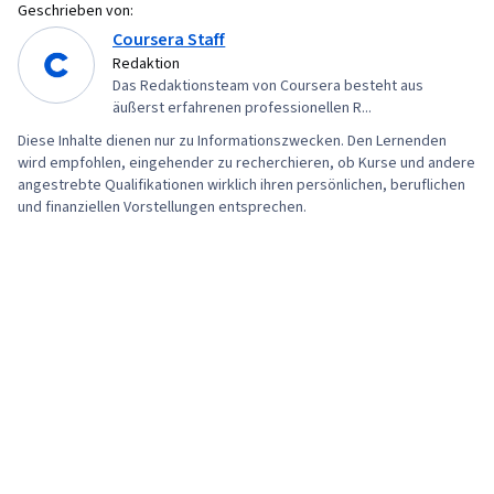
Projektplanung, Lebenszyklus des
Geschrieben von:
Projektmanagements, Stakeholder-Analyse,
Coursera Staff
Redaktion
Bewertung des Programms, Projekt-
Das Redaktionsteam von Coursera besteht aus
Koordination, Finanzielle Analyse,
äußerst erfahrenen professionellen R...
Kommunikation mit Interessenvertretern,
Diese Inhalte dienen nur zu Informationszwecken. Den Lernenden
Kosten-Nutzen-Analyse
wird empfohlen, eingehender zu recherchieren, ob Kurse und andere
angestrebte Qualifikationen wirklich ihren persönlichen, beruflichen
und finanziellen Vorstellungen entsprechen.