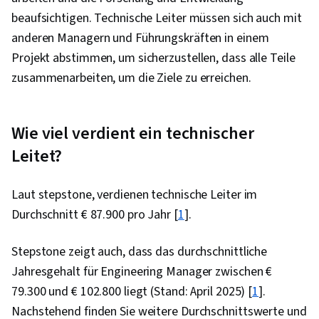
Rollenbasierte Zugriffskontrolle (RBAC),
beaufsichtigen. Technische Leiter müssen sich auch mit
Technologien zur Datenspeicherung, Operative
anderen Managern und Führungskräften in einem
Datenbanken, IBM DB2, Datenpflege, Netzwerk-
Projekt abstimmen, um sicherzustellen, dass alle Teile
Fehlerbehebung, IT-Automatisierung,
zusammenarbeiten, um die Ziele zu erreichen.
Verwaltung der Anwendungsleistung, Integrität
der Daten, Befehlszeilenschnittstelle,
Wie viel verdient ein technischer
Datenbank-Entwicklung, Datenmodellierung,
Datenbanken, Apache Cassandra, MongoDB,
Leitet?
Abfragesprachen, Datenbank-Theorie,
Verteiltes Rechnen, IBM Wolke,
Laut stepstone, verdienen technische Leiter im
Informationsmanagement, Cloud-
Durchschnitt € 87.900 pro Jahr [
1
].
Anwendungen, Datenmanipulation, Jupyter,
Stepstone zeigt auch, dass das durchschnittliche
Transaktionsverarbeitung, Gespeicherte
Jahresgehalt für Engineering Manager zwischen €
Prozedur, Datenzugang, Shell-Skript, Linux, Unix,
79.300 und € 102.800 liegt (Stand: April 2025) [
Bash (Skriptsprache), Skripting, Paket- und
1
].
Nachstehend finden Sie weitere Durchschnittswerte und
Softwareverwaltung, Unix-Shell, Dateisysteme,