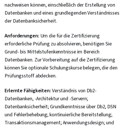
Kommunikationsfähigkeiten, Problemlösung,
nachweisen können, einschließlich der Erstellung von
Professionalität, Berufliche Entwicklung,
Datenbanken und eines grundlegenden Verständnisses
Benutzerkonten, Anwendungsdesign,
der Datenbanksicherheit.
Kontinuierliche Bereitstellung, Web-Design und
Anforderungen:
Entwicklung, Javascript, Kontinuierliche
Um die für die Zertifizierung
erforderliche Prüfung zu absolvieren, benötigen Sie
Integration, Generative KI, Code-Überprüfung,
Grund- bis Mittelstufenkenntnisse im Bereich
Fehlersuche, DevSecOps, Software-
Datenbanken. Zur Vorbereitung auf die Zertifizierung
Entwurfsdokumente, LLM-Bewerbung,
können Sie optionale Schulungskurse belegen, die den
Agentische Arbeitsabläufe, Generative AI-
Prüfungsstoff abdecken.
Agenten, Anwendungssicherheit, Prompt-
Muster, JavaScript-Frameworks, Web-
Erlernte Fähigkeiten:
Verständnis von Db2-
Frameworks, Kontinuierliche Lieferung,
Datenbanken, -Architektur und -Servern;
Anwendungs-Rahmenwerke, React.js, UI-
Datenbanksicherheit; Grundkenntnisse über Db2, DSN
Komponenten, React Redux,
und Fehlerbehebung; kontinuierliche Bereitstellung;
Benutzeroberfläche (UI), Ereignisgesteuerte
Transaktionsmanagement; Anwendungsdesign; und
Programmierung, Datenfluss,