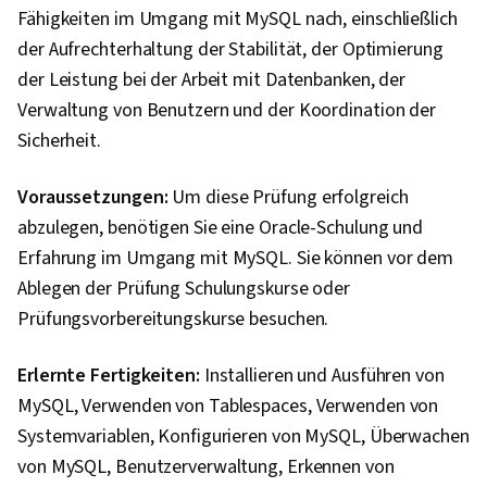
Lebenszyklus von Anwendungen, Software-
Fähigkeiten im Umgang mit MySQL nach, einschließlich
Prüfung, Befehlszeilenschnittstelle,
der Aufrechterhaltung der Stabilität, der Optimierung
Containerisierung, Docker (Software),
der Leistung bei der Arbeit mit Datenbanken, der
Konfigurationsmanagement, Skalierbarkeit,
Verwaltung von Benutzern und der Koordination der
YAML, Infrastruktur-Architektur, Microservices,
Sicherheit.
DevOps, Devops-Werkzeuge, Cloud-Sicherheit,
Voraussetzungen:
Öffentliche Wolke, Datenspeicherung, Cloud-
Um diese Prüfung erfolgreich
abzulegen, benötigen Sie eine Oracle-Schulung und
Dienste, Cloud-Technologien, Cloud-
Erfahrung im Umgang mit MySQL. Sie können vor dem
Entwicklung, Cloud-Standards, Cloud-Technik,
Ablegen der Prüfung Schulungskurse oder
Technologien zur Datenspeicherung,
Prüfungsvorbereitungskurse besuchen.
Architektur des Cloud Computing, Cloud-
Plattformen, Software-Entwicklung, Back-End-
Erlernte Fertigkeiten:
Installieren und Ausführen von
Webentwicklung, Unified Modeling Language,
MySQL, Verwenden von Tablespaces, Verwenden von
Software-Entwicklungstools, Methoden der
Systemvariablen, Konfigurieren von MySQL, Überwachen
Softwareentwicklung, Software-Architektur, Full-
von MySQL, Benutzerverwaltung, Erkennen von
Stack Web-Entwicklung, Web-Sprache,