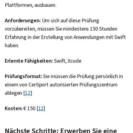
Plattformen, ausbauen.
Anwendungs-Rahmenwerke, React.js, UI-
Komponenten, React Redux,
Anforderungen:
Um sich auf diese Prüfung
Benutzeroberfläche (UI), Ereignisgesteuerte
vorzubereiten, müssen Sie mindestens 150 Stunden
Programmierung, Datenfluss,
Erfahrung in der Erstellung von Anwendungen mit Swift
Wiederverwendbarkeit von Code, Paket- und
haben.
Softwareverwaltung, JSON, Berechtigung
(Computing), API-Entwurf, Webdienste, Model-
Erlernte Fähigkeiten:
Swift, Xcode
View-Controller, Web-Server, Postman-API-
Plattform, Informatik, Cascading Style Sheets
Prüfungsformat:
Sie müssen die Prüfung persönlich in
(CSS), Web-Entwicklungs-Tools, Semantisches
einem von Certiport autorisierten Prüfungszentrum
Web, Skriptsprachen, Browser-Kompatibilität
ablegen [
12
]
Kosten:
€ 150 [
12
]
Nächste Schritte: Erwerben Sie eine