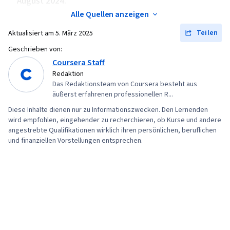
August 2024.
Entwicklungsumgebungen, Grundsätze der
Alle Quellen anzeigen
Programmierung, Web-Entwicklung, IBM Wolke,
Web-Anwendungen, Künstliche Intelligenz,
Teilen
Aktualisiert am
5. März 2025
Cloud-Anwendungen, Verwaltung des
Geschrieben von:
Lebenszyklus von Anwendungen, Software-
Coursera Staff
Redaktion
Prüfung, Befehlszeilenschnittstelle,
Das Redaktionsteam von Coursera besteht aus
Containerisierung, Docker (Software),
äußerst erfahrenen professionellen R...
Konfigurationsmanagement, Skalierbarkeit,
Diese Inhalte dienen nur zu Informationszwecken. Den Lernenden
YAML, Infrastruktur-Architektur, Microservices,
wird empfohlen, eingehender zu recherchieren, ob Kurse und andere
angestrebte Qualifikationen wirklich ihren persönlichen, beruflichen
DevOps, Devops-Werkzeuge, Cloud-Sicherheit,
und finanziellen Vorstellungen entsprechen.
Öffentliche Wolke, Datenspeicherung, Cloud-
Dienste, Cloud-Technologien, Cloud-
Entwicklung, Cloud-Standards, Cloud-Technik,
Technologien zur Datenspeicherung,
Architektur des Cloud Computing, Cloud-
Plattformen, Software-Entwicklung, Back-End-