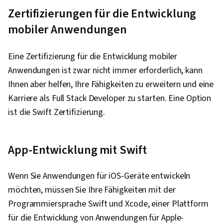
Restful API, Serverloses Rechnen, API-Gateway,
Zertifizierungen für die Entwicklung
Anwendungsentwicklung, Kommunikation,
mobiler Anwendungen
Durchziehen, Kommunikations-Strategien,
Aufbau von Beziehungen, Verbale
Eine Zertifizierung für die Entwicklung mobiler
Kommunikationsfähigkeiten, Problemlösung,
Anwendungen ist zwar nicht immer erforderlich, kann
Professionalität, Berufliche Entwicklung,
Ihnen aber helfen, Ihre Fähigkeiten zu erweitern und eine
Benutzerkonten, Anwendungsdesign,
Karriere als Full Stack Developer zu starten. Eine Option
Kontinuierliche Bereitstellung, Web-Design und
ist die Swift Zertifizierung.
Entwicklung, Javascript, Kontinuierliche
Integration, Generative KI, Code-Überprüfung,
App-Entwicklung mit Swift
Fehlersuche, DevSecOps, Software-
Entwurfsdokumente, LLM-Bewerbung,
Wenn Sie Anwendungen für iOS-Geräte entwickeln
Agentische Arbeitsabläufe, Generative AI-
möchten, müssen Sie Ihre Fähigkeiten mit der
Agenten, Anwendungssicherheit, Prompt-
Programmiersprache Swift und Xcode, einer Plattform
Muster, JavaScript-Frameworks, Web-
für die Entwicklung von Anwendungen für Apple-
Frameworks, Kontinuierliche Lieferung,