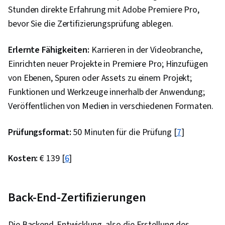
Stunden direkte Erfahrung mit Adobe Premiere Pro,
Skriptsprachen, Tools erstellen, Prüfung der
bevor Sie die Zertifizierungsprüfung ablegen.
Benutzerfreundlichkeit, Funktionelle Prüfung,
Fehlersuche, Entwicklungstests, Test-
Erlernte Fähigkeiten:
Karrieren in der Videobranche,
Automatisierung, Software-Prüfung, Computer-
Einrichten neuer Projekte in Premiere Pro; Hinzufügen
Programmierwerkzeuge, Optimierung der
von Ebenen, Spuren oder Assets zu einem Projekt;
Suchmaschine, Kontinuierliche Überwachung,
Funktionen und Werkzeuge innerhalb der Anwendung;
Leistungsoptimierung, Test-Tools, Frontend-
Veröffentlichen von Medien in verschiedenen Formaten.
Leistung
Prüfungsformat:
50 Minuten für die Prüfung [
7
]
Kosten:
€ 139 [
6
]
Back-End-Zertifizierungen
Die Backend-Entwicklung, also die Erstellung des