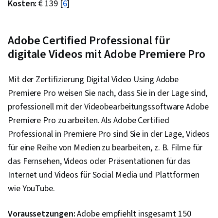
Kosten:
€ 139 [
6
]
Kommunikation, Durchziehen, Kommunikations-
Strategien, Aufbau von Beziehungen, Verbale
Kommunikationsfähigkeiten, Problemlösung,
Adobe Certified Professional für
Professionalität, Berufliche Entwicklung,
digitale Videos mit Adobe Premiere Pro
Gestaltungselemente und -prinzipien, Design
Thinking, Figma (Entwurfssoftware),
Mit der Zertifizierung Digital Video Using Adobe
Benutzeroberfläche (UI) Design, Wireframing,
Premiere Pro weisen Sie nach, dass Sie in der Lage sind,
Prototyping, Digitales Design, Grafische und
professionell mit der Videobearbeitungssoftware Adobe
visuelle Gestaltung, Benutzerfreundliches
Premiere Pro zu arbeiten. Als Adobe Certified
Design, Typografie, Mobile Entwicklung,
Professional in Premiere Pro sind Sie in der Lage, Videos
Anwendungsdesign, React Redux,
für eine Reihe von Medien zu bearbeiten, z. B. Filme für
Anwendungsprogrammierschnittstelle (API),
das Fernsehen, Videos oder Präsentationen für das
Benutzeroberfläche (UI), Ereignisgesteuerte
Internet und Videos für Social Media und Plattformen
Programmierung, JavaScript-Frameworks,
wie YouTube.
Javascript, Datenfluss, Wiederverwendbarkeit
Voraussetzungen:
von Code, Skripting, Semantisches Web,
Adobe empfiehlt insgesamt 150