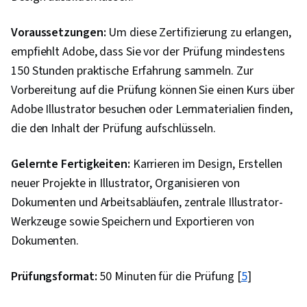
Anwendungen, Software-Entwicklung, Unified
Voraussetzungen:
Modeling Language, Software-
Um diese Zertifizierung zu erlangen,
empfiehlt Adobe, dass Sie vor der Prüfung mindestens
Entwicklungstools, Integrierte
150 Stunden praktische Erfahrung sammeln. Zur
Entwicklungsumgebungen, Python-
Vorbereitung auf die Prüfung können Sie einen Kurs über
Programmierung, Full-Stack Web-Entwicklung,
Adobe Illustrator besuchen oder Lernmaterialien finden,
Web-Sprache, Entwicklungsumgebung,
die den Inhalt der Prüfung aufschlüsseln.
Software-Entwicklung, Bereitstellung von
Anwendungen, Grundsätze der
Gelernte Fertigkeiten:
Karrieren im Design, Erstellen
Programmierung, Software-Entwurfsmuster,
neuer Projekte in Illustrator, Organisieren von
Design der Benutzeroberfläche und
Dokumenten und Arbeitsabläufen, zentrale Illustrator-
Benutzererfahrung (UI/UX), Content-
Werkzeuge sowie Speichern und Exportieren von
Management-Systeme, WordPress, No-Code-
Dokumenten.
Entwicklung, Web-Entwicklungs-Tools, Open-
Source-Technologie, Software-Versionierung,
Prüfungsformat:
50 Minuten für die Prüfung [
5
]
Befehlszeilenschnittstelle, Kollaborative
Software, Anwendungs-Rahmenwerke,