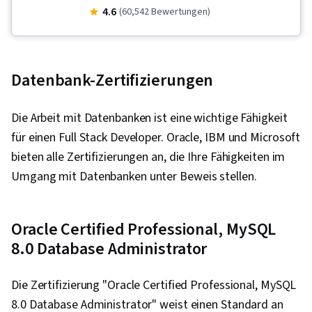
Design, Software-Entwicklung, Daten
4.6
(60,542 Bewertungen)
importieren/exportieren, Cloud Computing,
Einheitliche Prüfung, Kubernetes, Lebenszyklus
der Softwareentwicklung, CI/CD, Cloud-natives
Datenbank-Zertifizierungen
Computing, Git (Versionskontrollsystem), Cloud-
Infrastruktur, HTML und CSS, OpenShift, Istio,
Die Arbeit mit Datenbanken ist eine wichtige Fähigkeit
Daten-Ethik, Objekt-Relationales Mapping,
für einen Full Stack Developer. Oracle, IBM und Microsoft
Node.JS, Cloud-Bereitstellung, Server-Seite,
bieten alle Zertifizierungen an, die Ihre Fähigkeiten im
Anwendungsprogrammierschnittstelle (API),
Umgang mit Datenbanken unter Beweis stellen.
Python-Programmierung, Flask (Web-
Framework), AI-Integrationen, Bereitstellung
von Anwendungen, Integrierte
Oracle Certified Professional, MySQL
Entwicklungsumgebungen, Grundsätze der
8.0 Database Administrator
Programmierung, Web-Entwicklung, IBM Wolke,
Web-Anwendungen, Künstliche Intelligenz,
Die Zertifizierung "Oracle Certified Professional, MySQL
Cloud-Anwendungen, Verwaltung des
8.0 Database Administrator" weist einen Standard an