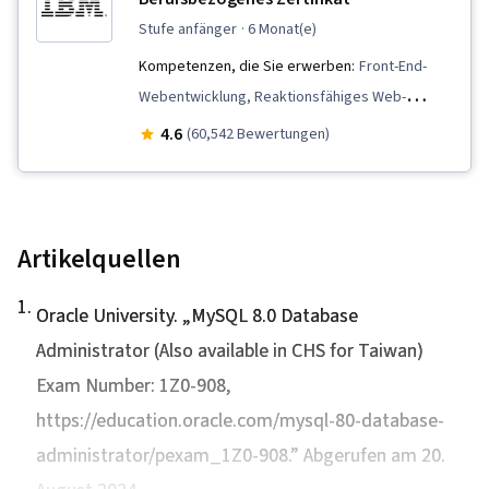
stufe anfänger
· 6 Monat(e)
Kompetenzen, die Sie erwerben:
Front-End-
Webentwicklung, Reaktionsfähiges Web-
Design, Software-Entwicklung, Daten
4.6
(60,542 Bewertungen)
importieren/exportieren, Cloud Computing,
Einheitliche Prüfung, Kubernetes, Lebenszyklus
der Softwareentwicklung, CI/CD, Cloud-natives
Computing, Git (Versionskontrollsystem), Cloud-
Artikelquellen
Infrastruktur, HTML und CSS, OpenShift, Istio,
1
.
Daten-Ethik, Objekt-Relationales Mapping,
Oracle University. „
MySQL 8.0 Database
Node.JS, Cloud-Bereitstellung, Server-Seite,
Administrator (Also available in CHS for Taiwan)
Anwendungsprogrammierschnittstelle (API),
Exam Number: 1Z0-908
,
Python-Programmierung, Flask (Web-
https://education.oracle.com/mysql-80-database-
Framework), AI-Integrationen, Bereitstellung
administrator/pexam_1Z0-908.” Abgerufen am 20.
von Anwendungen, Integrierte