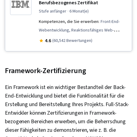
Berufsbezogenes Zertifikat
stufe anfänger
· 6 Monat(e)
Kompetenzen, die Sie erwerben:
Front-End-
Webentwicklung, Reaktionsfähiges Web-
Design, Software-Entwicklung, Daten
4.6
(60,542 Bewertungen)
importieren/exportieren, Cloud Computing,
Einheitliche Prüfung, Kubernetes, Lebenszyklus
der Softwareentwicklung, CI/CD, Cloud-natives
Framework-Zertifizierung
Computing, Git (Versionskontrollsystem), Cloud-
Infrastruktur, HTML und CSS, OpenShift, Istio,
Ein Framework ist ein wichtiger Bestandteil der Back-
Daten-Ethik, Objekt-Relationales Mapping,
End-Entwicklung und bietet die Funktionalität für die
Node.JS, Cloud-Bereitstellung, Server-Seite,
Erstellung und Bereitstellung Ihres Projekts. Full-Stack-
Anwendungsprogrammierschnittstelle (API),
Entwickler können Zertifizierungen in Framework-
Python-Programmierung, Flask (Web-
bezogenen Bereichen erwerben, um die Beherrschung
Framework), AI-Integrationen, Bereitstellung
dieser Fähigkeiten zu demonstrieren, wie z. B. die
von Anwendungen, Integrierte