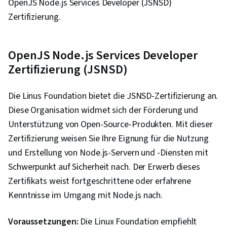
OpenJS Node.js Services Developer (JSNSD)
Entwicklungsumgebungen, Grundsätze der
Zertifizierung.
Programmierung, Web-Entwicklung, IBM Wolke,
Web-Anwendungen, Künstliche Intelligenz,
Cloud-Anwendungen, Verwaltung des
OpenJS Node.js Services Developer
Lebenszyklus von Anwendungen, Software-
Zertifizierung (JSNSD)
Prüfung, Befehlszeilenschnittstelle,
Containerisierung, Docker (Software),
Die Linus Foundation bietet die JSNSD-Zertifizierung an.
Konfigurationsmanagement, Skalierbarkeit,
Diese Organisation widmet sich der Förderung und
YAML, Infrastruktur-Architektur, Microservices,
Unterstützung von Open-Source-Produkten. Mit dieser
DevOps, Devops-Werkzeuge, Cloud-Sicherheit,
Zertifizierung weisen Sie Ihre Eignung für die Nutzung
Öffentliche Wolke, Datenspeicherung, Cloud-
und Erstellung von Node.js-Servern und -Diensten mit
Dienste, Cloud-Technologien, Cloud-
Schwerpunkt auf Sicherheit nach. Der Erwerb dieses
Entwicklung, Cloud-Standards, Cloud-Technik,
Zertifikats weist fortgeschrittene oder erfahrene
Technologien zur Datenspeicherung,
Kenntnisse im Umgang mit Node.js nach.
Architektur des Cloud Computing, Cloud-
Voraussetzungen:
Plattformen, Software-Entwicklung, Back-End-
Die Linux Foundation empfiehlt