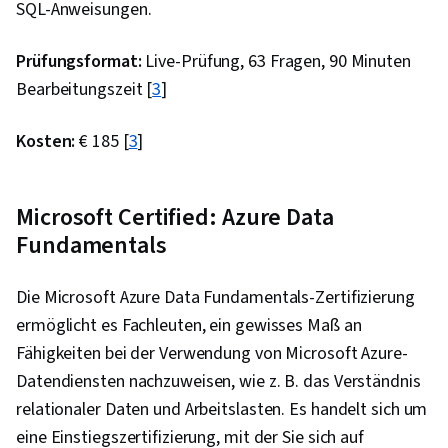
SQL-Anweisungen.
Wiederverwendbarkeit von Code, Paket- und
Softwareverwaltung, JSON, Berechtigung
Prüfungsformat:
Live-Prüfung, 63 Fragen, 90 Minuten
(Computing), API-Entwurf, Webdienste, Model-
Bearbeitungszeit [
3
]
View-Controller, Web-Server, Postman-API-
Plattform, Informatik, Cascading Style Sheets
Kosten:
€ 185 [
3
]
(CSS), Web-Entwicklungs-Tools, Semantisches
Web, Skriptsprachen, Browser-Kompatibilität
Microsoft Certified: Azure Data
Fundamentals
Die Microsoft Azure Data Fundamentals-Zertifizierung
ermöglicht es Fachleuten, ein gewisses Maß an
Fähigkeiten bei der Verwendung von Microsoft Azure-
Datendiensten nachzuweisen, wie z. B. das Verständnis
relationaler Daten und Arbeitslasten. Es handelt sich um
eine Einstiegszertifizierung, mit der Sie sich auf