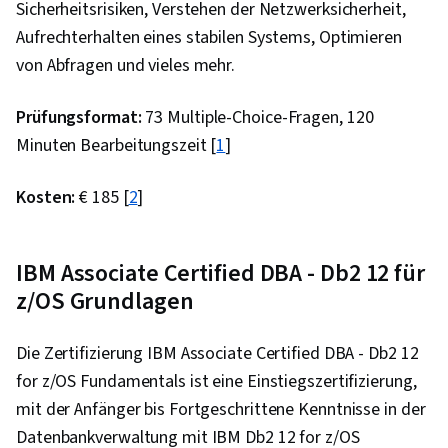
Sicherheitsrisiken, Verstehen der Netzwerksicherheit,
Entwicklungsumgebung, Software-Entwicklung,
Aufrechterhalten eines stabilen Systems, Optimieren
Software-Entwurfsmuster, NumPy,
von Abfragen und vieles mehr.
Datenerhebung, Datenanalyse, Skripting,
GitHub, Open-Source-Technologie, Software-
Prüfungsformat:
73 Multiple-Choice-Fragen, 120
Versionierung, Versionskontrolle, Kollaborative
Minuten Bearbeitungszeit [
1
]
Software, Django (Web-Framework), Relationale
Datenbanken, SQL, Bootstrap (Front-End-
Kosten:
€ 185 [
2
]
Framework), Datenbanken, Beglaubigungen,
Datenbank-Systeme, Datenbank-Design,
Datenbank-Verwaltung, Datenbank-Entwicklung,
IBM Associate Certified DBA - Db2 12 für
Datenbank-Anwendung, Frontend-Integration,
z/OS Grundlagen
Datenbank-Management, Datenbank-Theorie,
Restful API, Serverloses Rechnen, API-Gateway,
Die Zertifizierung IBM Associate Certified DBA - Db2 12
Anwendungsentwicklung, Kommunikation,
for z/OS Fundamentals ist eine Einstiegszertifizierung,
Durchziehen, Kommunikations-Strategien,
mit der Anfänger bis Fortgeschrittene Kenntnisse in der
Aufbau von Beziehungen, Verbale
Datenbankverwaltung mit IBM Db2 12 for z/OS