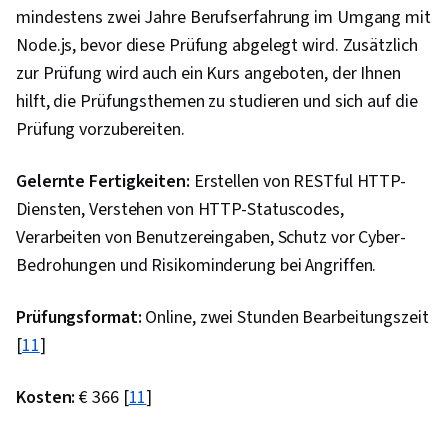
mindestens zwei Jahre Berufserfahrung im Umgang mit
Webentwicklung, Unified Modeling Language,
Node.js, bevor diese Prüfung abgelegt wird. Zusätzlich
Software-Entwicklungstools, Methoden der
zur Prüfung wird auch ein Kurs angeboten, der Ihnen
Softwareentwicklung, Software-Architektur, Full-
hilft, die Prüfungsthemen zu studieren und sich auf die
Stack Web-Entwicklung, Web-Sprache,
Prüfung vorzubereiten.
Entwicklungsumgebung, Software-Entwicklung,
Software-Entwurfsmuster, NumPy,
Gelernte Fertigkeiten:
Erstellen von RESTful HTTP-
Datenerhebung, Datenanalyse, Skripting,
Diensten, Verstehen von HTTP-Statuscodes,
GitHub, Open-Source-Technologie, Software-
Verarbeiten von Benutzereingaben, Schutz vor Cyber-
Versionierung, Versionskontrolle, Kollaborative
Bedrohungen und Risikominderung bei Angriffen.
Software, Django (Web-Framework), Relationale
Datenbanken, SQL, Bootstrap (Front-End-
Prüfungsformat:
Online, zwei Stunden Bearbeitungszeit
Framework), Datenbanken, Beglaubigungen,
[
11
]
Datenbank-Systeme, Datenbank-Design,
Datenbank-Verwaltung, Datenbank-Entwicklung,
Kosten:
€ 366 [
11
]
Datenbank-Anwendung, Frontend-Integration,
Datenbank-Management, Datenbank-Theorie,