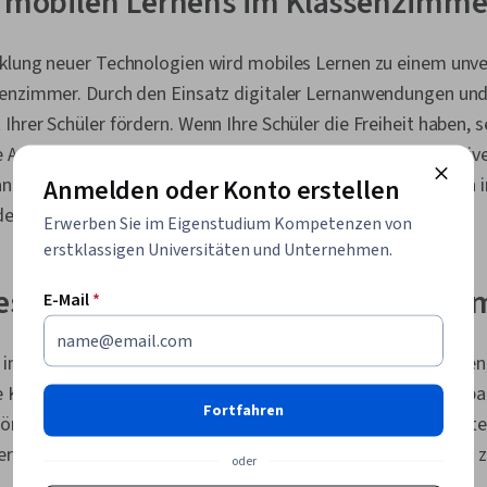
s mobilen Lernens im Klassenzimme
klung neuer Technologien wird mobiles Lernen zu einem unve
enzimmer. Durch den Einsatz digitaler Lernanwendungen und
hrer Schüler fördern. Wenn Ihre Schüler die Freiheit haben, 
 Aufgaben erledigen, werden sie sich wahrscheinlich intensiv
Anmelden oder Konto erstellen
andersetzen. Ihre Studierenden können sofort auf Umfragen
er in Echtzeit Feedback zu ihren Arbeiten geben.
Erwerben Sie im Eigenstudium Kompetenzen von
erstklassigen Universitäten und Unternehmen.
des mobilen Lernens im Klassenzim
E-Mail
*
im Unterricht auch Nachteile haben, die es Ihnen erschweren,
e Konzentration zu gewährleisten. Schüler, die leicht ablenkb
Fortfahren
nnten Schwierigkeiten haben, sich auf die Inhalte Ihres Unte
erden auf ihren Geräten Multitasking betreiben, anstatt sich 
oder