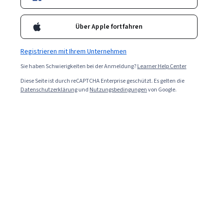
Bootcamp am besten zu Ihren Zielen passt.
Über Apple fortfahren
Registrieren mit Ihrem Unternehmen
Sie haben Schwierigkeiten bei der Anmeldung?
Learner Help Center
Diese Seite ist durch reCAPTCHA Enterprise geschützt. Es gelten die
Datenschutzerklärung
und
Nutzungsbedingungen
von Google.
Read in English (Auf Englisch lessen)
Python ist eine Allzweckprogrammiersprache, die in
einer Vielzahl von Anwendungen in der Welt der
Programmierung und Entwicklung eingesetzt wird,