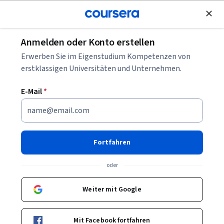
Kostenlose Teilnahme
Anmelden oder Konto erstellen
Die besten Python Bootcamps für 2026
Erwerben Sie im Eigenstudium Kompetenzen von
erstklassigen Universitäten und Unternehmen.
Die besten Python Bootcamps
E-Mail
*
für 2026
Geschrieben von Coursera Staff •
Aktualisiert am
5. Dez. 2025
Fortfahren
Teilen
oder
Erfahren Sie, wie Sie die besten Python Bootcamps für
2026 auswählen und warum es sich lohnt, Ihre
Weiter mit Google
Programmierkenntnisse mit Python
weiterzuentwickeln. Finden Sie heraus, welches
Mit Facebook fortfahren