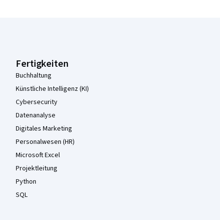
Coursera-Fußzeile
Fertigkeiten
Buchhaltung
Künstliche Intelligenz (KI)
Cybersecurity
Datenanalyse
Digitales Marketing
Personalwesen (HR)
Microsoft Excel
Projektleitung
Python
SQL