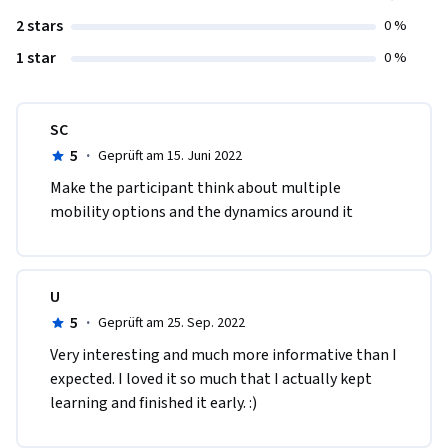
2 stars
0 %
1 star
0 %
SC
5
·
Geprüft am 15. Juni 2022
Make the participant think about multiple 
mobility options and the dynamics around it
U
5
·
Geprüft am 25. Sep. 2022
V​ery interesting and much more informative than I 
expected. I loved it so much that I actually kept 
learning and finished it early. :)