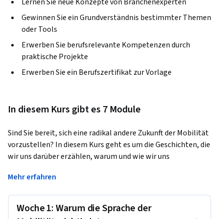
Lernen Sie neue Konzepte von Branchenexperten
Gewinnen Sie ein Grundverständnis bestimmter Themen
oder Tools
Erwerben Sie berufsrelevante Kompetenzen durch
praktische Projekte
Erwerben Sie ein Berufszertifikat zur Vorlage
In diesem Kurs gibt es 7 Module
Sind Sie bereit, sich eine radikal andere Zukunft der Mobilität 
vorzustellen? In diesem Kurs geht es um die Geschichten, die 
wir uns darüber erzählen, warum und wie wir uns 
fortbewegen. Indem wir unsere aktuellen Erzählungen 
Mehr erfahren
kritisch hinterfragen, helfen wir Ihnen, Mobilität auf eine 
neue Art und Weise zu betrachten. Mithilfe von 
systemdynamischen Modellen untersuchen wir, wie sich eine 
Woche 1: Warum die Sprache der
Mobilitätsinnovation (Ihrer Wahl) auf unser 