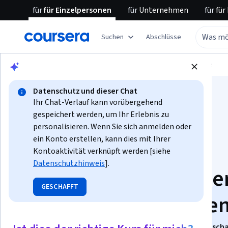
für
für Einzelpersonen
für
Unternehmen
für
für
Suchen
Abschlüsse
Blättern
Datenwissenschaft
Datenanalyse
Datenschutz und dieser Chat
Ihr Chat-Verlauf kann vorübergehend
gespeichert werden, um Ihr Erlebnis zu
personalisieren. Wenn Sie sich anmelden oder
ein Konto erstellen, kann dies mit Ihrer
Lineare
Kontoaktivität verknüpft werden [siehe
Datenschutzhinweis
].
Regressionsmodellie
GESCHAFFT
für Gesundheitsdate
Dieser Kurs ist Teil von
Spezialisierung „Datenwissenschaf