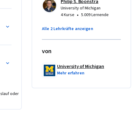
ngen mit 
Philip S. Boonstra
University of Michigan
gen.
•
4 Kurse
5.009 Lernende
Alle 2 Lehrkräfte anzeigen
von
University of Michigan
Mehr erfahren
nslauf oder