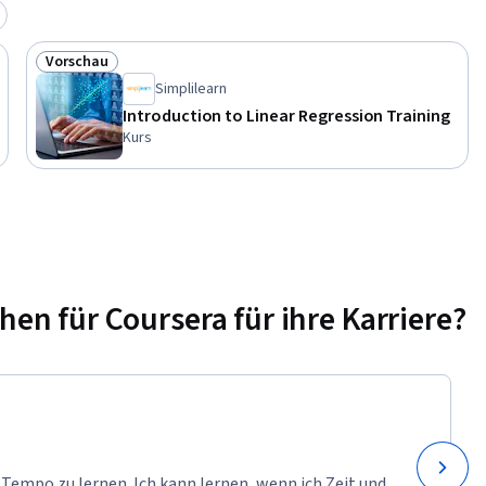
Vorschau
Status: Vorschau
Simplilearn
Introduction to Linear Regression Training
Kurs
n für Coursera für ihre Karriere?
 Tempo zu lernen. Ich kann lernen, wenn ich Zeit und