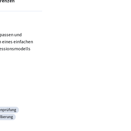
erenzen
 eines einfachen 
essionsmodells 
enprüfung
sche Hypothesenprüfung
llierung
ädiktive Modellierung