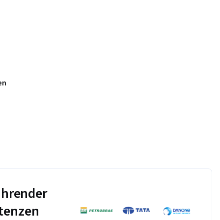
en
führender
tenzen