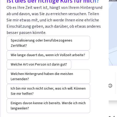
Ist dies der richtige Kurs für mich?
Gesundheitsforschung“
Ob es Ihre Zeit wert ist, hängt von Ihrem Hintergrund
ab und davon, was Sie zu erreichen versuchen. Teilen
Dozenten:
Philip S. Boonstra
+1 weitere
Sie mir etwas mit, und ich werde Ihnen eine ehrliche
Einschätzung geben, auch darüber, ob etwas anderes
besser passen könnte.
Kostenlos anmelden
Beginnt am 7. Aug.
Spezialisierung oder berufsbezogenes
Zertifikat?
Bei
enthalten
•
Mehr erfahren
Wie lange dauert das, wenn ich Vollzeit arbeite?
Welche Art von Person ist darin gut?
Welchen Hintergrund haben die meisten
3 Module
Lernenden?
Stufe Mittel
Verschaffen Sie sich einen
Einblick in ein Thema und lernen
Empfohlene Erfahrung
Ich bin mir noch nicht sicher, was ich will. Können
Sie die Grundlagen.
Sie mir helfen?
Einiges davon kenne ich bereits. Werde ich mich
langweilen?