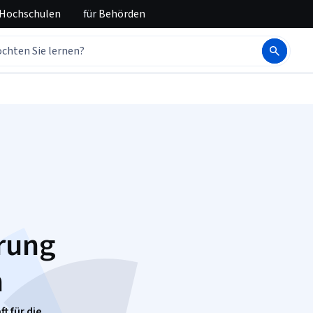
 Hochschulen
für
Behörden
rung
n
t für die