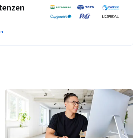
tenzen
en