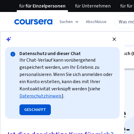
für
für Einzelpersonen
für
Unternehmen
für
für
Suchen
Abschlüsse
Blättern
Business
Marketing
Datenschutz und dieser Chat
geführtes projekt ist nicht verfügbar in Deutsch 
Ihr Chat-Verlauf kann vorübergehend
Wir übersetzen es in weitere Sprachen.
gespeichert werden, um Ihr Erlebnis zu
personalisieren. Wenn Sie sich anmelden oder
ein Konto erstellen, kann dies mit Ihrer
Kontoaktivität verknüpft werden [siehe
Datenschutzhinweis
].
Use Canva to Create
GESCHAFFT
Desktop and Mobile-