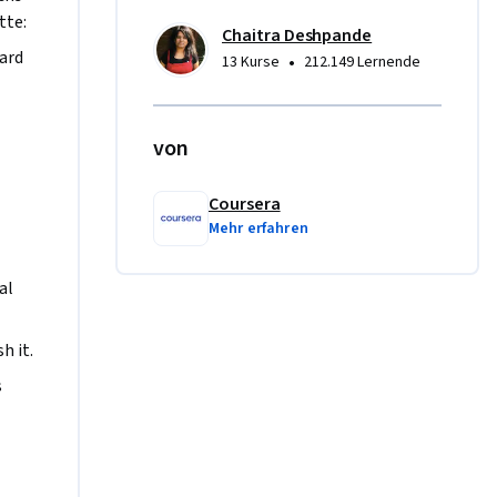
same 
tte:
Chaitra Deshpande
rd 
•
13 Kurse
212.149 Lernende
von
Coursera
Mehr erfahren
l 
h it.
s