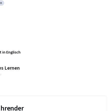
gn
e: Web Design
 in Englisch
es Lernen
n
führender