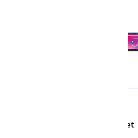
No Background
6 Projektbilder
Was Sie beim Lernen erwartet