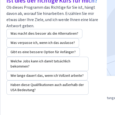
Ist dies der richtige Kurs für mich?
friendly Web Pages.
Ob dieses Programm das Richtige für Sie ist, hängt
davon ab, worauf Sie hinarbeiten. Erzählen Sie mir
etwas über Ihre Ziele, und ich werde Ihnen eine klare
Dozent:
Chaitra Deshpande
Antwort geben.
Was macht dies besser als die Alternativen?
Beginn angeleitetes Projekt
Was verpasse ich, wenn ich das auslasse?
Gibt es eine bessere Option für Anfänger?
94.960
bereits angemeldet
Bei
enthalten
•
Mehr erfahren
Welche Jobs kann ich damit tatsächlich
bekommen?
Wie lange dauert das, wenn ich Vollzeit arbeite?
angeleitetes Projekt
Haben diese Qualifikationen auch außerhalb der
USA Bedeutung?
Erwerben Sie praxisrelevante
Kompetenzen unter Anleitung
4.5
(1,470 Bewertung
von Experten, üben Sie sich in
ihrer Anwendung und wenden Sie
sie schließlich an.