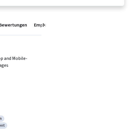
Bewertungen
Empfehlungen
Nächstes
.
p and Mobile-
ages
n
Graphic Design
ent
 and Development