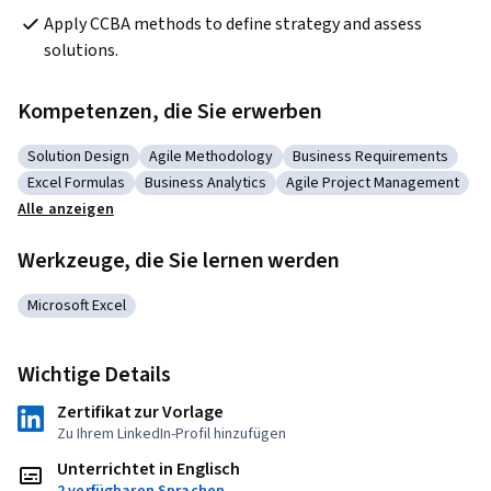
Apply CCBA methods to define strategy and assess 
solutions.
Kompetenzen, die Sie erwerben
Solution Design
Agile Methodology
Business Requirements
Kategorie: Solution Design
Kategorie: Agile Methodology
Kategorie: Business Requ
Excel Formulas
Business Analytics
Agile Project Management
Kategorie: Excel Formulas
Kategorie: Business Analytics
Kategorie: Agile Project 
Alle anzeigen
Werkzeuge, die Sie lernen werden
Microsoft Excel
Kategorie: Microsoft Excel
Wichtige Details
Zertifikat zur Vorlage
Zu Ihrem LinkedIn-Profil hinzufügen
Unterrichtet in Englisch
2 verfügbaren Sprachen