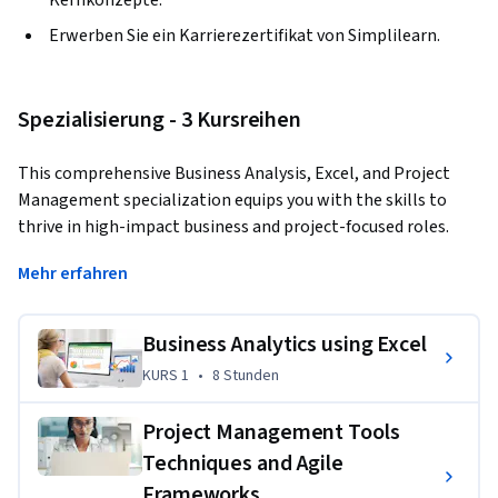
Erwerben Sie ein Karrierezertifikat von Simplilearn.
Spezialisierung - 3 Kursreihen
This comprehensive Business Analysis, Excel, and Project 
Management specialization equips you with the skills to 
thrive in high-impact business and project-focused roles. 
Through structured modules, you’ll master business analysis 
Mehr erfahren
practices, Excel-driven analytics, project execution 
techniques, and CCBA certification readiness.By the end of 
this course, you will be able to:- Master Business Analysis 
Business Analytics using Excel
Foundations: Learn IIBA frameworks, BABOK v3 concepts, 
KURS 1
,
8 Stunden
KURS 1
•
8 Stunden
and core CCBA competencies for strategic decision-making.- 
Analyze Data with Excel: Use Pivot Tables, advanced 
Project Management Tools
formulas, dashboards, and Macros to clean, visualize, and 
Techniques and Agile
automate business data.- Manage Projects Successfully: Plan 
Frameworks
and lead projects using tools like Gantt charts, Excel 