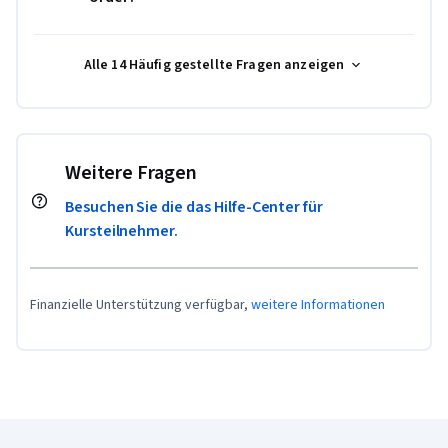
Alle 14 Häufig gestellte Fragen anzeigen
Weitere Fragen
Besuchen Sie die das Hilfe-Center für
Kursteilnehmer.
Finanzielle Unterstützung verfügbar,
weitere Informationen
Coursera-Fußzeile