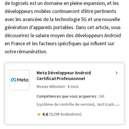
de logiciels est un domaine en pleine expansion, et les
développeurs mobiles continueront d'être pertinents
avec les avancées de la technologie 5G et une nouvelle
génération d'appareils portables. Dans cet article, vous
découvrirez le salaire moyen des développeurs Android
en France et les facteurs spécifiques qui influent sur
votre rémunération.
Meta Développeur Android
Certificat Professionnel
niveau débutant
· 8 mois
Compétences que vous acquerrez :
Git
(système de contrôle de version), Jest (cadre
de test JavaScript), Tests d'utilisabilité,
4.6
(9,298 évaluations)
Conception d'interaction, Réutilisation du code,
Commandes Unix, Persona (Expérience