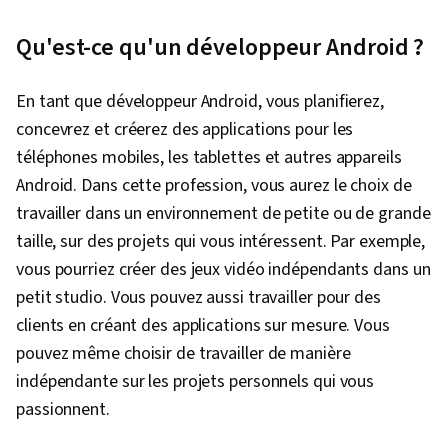
utilisateur), Contrôle des versions, Recherche
Qu'est-ce qu'un développeur Android ?
UI/UX, React Native, Développement mobile,
Recherche sur les utilisateurs, Développement
En tant que développeur Android, vous planifierez,
Android, Jetpack Android, Kotlin, Structures de
concevrez et créerez des applications pour les
données, Javascript, GitHub, Restful API,
téléphones mobiles, les tablettes et autres appareils
Android Studio, Figma (logiciel de conception),
Android. Dans cette profession, vous aurez le choix de
Éléments et principes de conception, Facilité
travailler dans un environnement de petite ou de grande
d'utilisation, Wireframing, Composants de
taille, sur des projets qui vous intéressent. Par exemple,
l'interface utilisateur, Conception de
vous pourriez créer des jeux vidéo indépendants dans un
l'expérience utilisateur, Conception de sites
petit studio. Vous pouvez aussi travailler pour des
web, Conception centrée sur l'utilisateur,
clients en créant des applications sur mesure. Vous
Conception de l'interface utilisateur (UI),
pouvez même choisir de travailler de manière
Recherche en design, Conception de la mise en
indépendante sur les projets personnels qui vous
page, Conception de l'interface et de
passionnent.
l'expérience utilisateur (UI/UX), Développement
Web Front-End, Revues de conception,