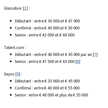
Recherche en design, Conception de la mise en
Glassdoor [
1
] :
page, Conception de l'interface et de
l'expérience utilisateur (UI/UX), Développement
Débutant : entre € 36 000 et € 47 000
Web Front-End, Revues de conception,
Confirmé : entre € 40 000 et € 50 000
Conception de l'expérience, Interface
Senior : entre € 42 000 et € 60 000
utilisateur (UI), Animations, Langage de balisage
extensible (XML), Développement
Talent.com :
multiplateforme, Programmation
Débutant : entre € 40 000 et € 45 000 par an [
7
]
événementielle, Programmation orientée objet
Senior : entre € 47 500 et € 65 000 [
8
]
(POO), Tests unitaires, Outils de
développement web, Node.JS, Conception
Seyos [
9
] :
fonctionnelle, Programmation informatique,
Débutant : entre € 35 000 et € 45 000
Gestion des paquets et des logiciels,
Confirmé : entre € 40 000 et € 55 000
Développement de scripts de test, React.js,
Senior : entre € 48 000 et plus de € 55 000
Développement d'applications, Principes de
programmation, Gradle, Environnement virtuel,