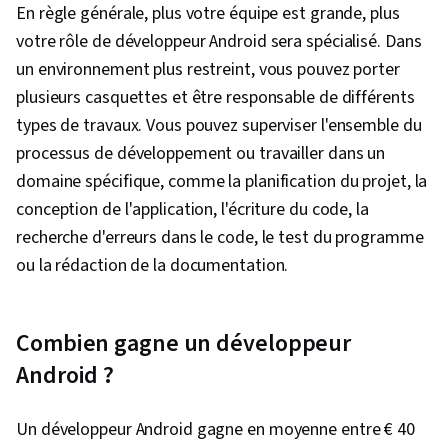
En règle générale, plus votre équipe est grande, plus
Conception de l'expérience, Interface
votre rôle de développeur Android sera spécialisé. Dans
utilisateur (UI), Animations, Langage de balisage
un environnement plus restreint, vous pouvez porter
extensible (XML), Développement
plusieurs casquettes et être responsable de différents
multiplateforme, Programmation
types de travaux. Vous pouvez superviser l'ensemble du
événementielle, Programmation orientée objet
processus de développement ou travailler dans un
(POO), Tests unitaires, Outils de
domaine spécifique, comme la planification du projet, la
développement web, Node.JS, Conception
conception de l'application, l'écriture du code, la
fonctionnelle, Programmation informatique,
recherche d'erreurs dans le code, le test du programme
Gestion des paquets et des logiciels,
ou la rédaction de la documentation.
Développement de scripts de test, React.js,
Développement d'applications, Principes de
programmation, Gradle, Environnement virtuel,
Combien gagne un développeur
Environnements de développement intégré,
Android ?
Android (système d'exploitation), Outils de
développement mobile, Environnement de
Un développeur Android gagne en moyenne entre € 40
développement, Outils de construction,