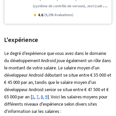
(système de contrôle de version), Jest (cadre
de test JavaScript), Tests d'utilisabilité,
4.6
(9,298 évaluations)
Conception d'interaction, Réutilisation du code,
Commandes Unix, Persona (Expérience
utilisateur), Contrôle des versions, Recherche
L'expérience
UI/UX, React Native, Développement mobile,
Recherche sur les utilisateurs, Développement
Le degré d'expérience que vous avez dans le domaine
Android, Jetpack Android, Kotlin, Structures de
du développement Android joue également un rôle dans
données, Javascript, GitHub, Restful API,
le montant de votre salaire. Le salaire moyen d'un
Android Studio, Figma (logiciel de conception),
développeur Android débutant se situe entre € 35 000 et
Éléments et principes de conception, Facilité
€ 45 000 par an, tandis que le salaire moyen d'un
d'utilisation, Wireframing, Composants de
développeur Android senior se situe entre € 47 500 et €
l'interface utilisateur, Conception de
65 000 par an [
1
,
7
,
8
,
9
]. Voici les salaires moyens pour
l'expérience utilisateur, Conception de sites
différents niveaux d'expérience selon divers sites
web, Conception centrée sur l'utilisateur,
d'information sur les salaires :
Conception de l'interface utilisateur (UI),