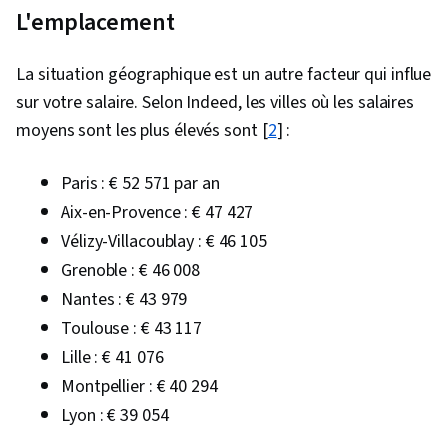
L'emplacement
Environnements de développement intégré,
Android (système d'exploitation), Outils de
La situation géographique est un autre facteur qui influe
développement mobile, Environnement de
sur votre salaire. Selon Indeed, les villes où les salaires
développement, Outils de construction,
moyens sont les plus élevés sont [
2
] :
Développement piloté par les tests (TDD),
Tests de logiciels, Conception interactive,
Paris : € 52 571 par an
Algorithmes, Communication technique,
Aix-en-Provence : € 47 427
Communication, Informatique théorique,
Vélizy-Villacoublay : € 46 105
Informatique, Pensée informatique,
Grenoble : € 46 008
Pseudocode, Théorie des graphes,
Nantes : € 43 979
Visualisation des logiciels, Modèles de
Toulouse : € 43 117
conception de logiciels, Webpack, Langage de
Lille : € 41 076
balisage hypertexte (HTML), Feuilles de style en
Montpellier : € 40 294
cascade (CSS), Flux de données, Conception de
Lyon : € 39 054
l'application, Flux d'utilisateurs, Accès aux
données, Stratégie UI/UX, Architecture de