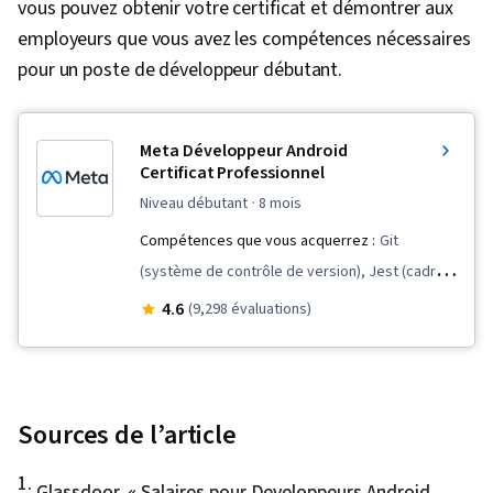
vous pouvez obtenir votre certificat et démontrer aux
employeurs que vous avez les compétences nécessaires
pour un poste de développeur débutant.
Meta Développeur Android
Certificat Professionnel
niveau débutant
· 8 mois
Compétences que vous acquerrez :
Git
(système de contrôle de version), Jest (cadre
de test JavaScript), Tests d'utilisabilité,
4.6
(9,298 évaluations)
Conception d'interaction, Réutilisation du code,
Commandes Unix, Persona (Expérience
utilisateur), Contrôle des versions, Recherche
UI/UX, React Native, Développement mobile,
Sources de l’article
Recherche sur les utilisateurs, Développement
1
.
Android, Jetpack Android, Kotlin, Structures de
Glassdoor. «
Salaires pour Developpeurs Android,