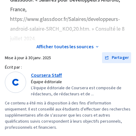
données, Javascript, GitHub, Restful API,
France
,
Android Studio, Figma (logiciel de conception),
https://www.glassdoor.fr/Salaires/developpeurs-
Éléments et principes de conception, Facilité
android-salaire-SRCH_KO0,20.htm. » Consulté le 8
d'utilisation, Wireframing, Composants de
juillet 2024.
l'interface utilisateur, Conception de
Afficher toutes les sources
l'expérience utilisateur, Conception de sites
Partager
Mise à jour à
30 janv. 2025
web, Conception centrée sur l'utilisateur,
Conception de l'interface utilisateur (UI),
Écrit par :
Coursera Staff
Recherche en design, Conception de la mise en
Équipe éditoriale
page, Conception de l'interface et de
L’équipe éditoriale de Coursera est composée de
l'expérience utilisateur (UI/UX), Développement
rédacteurs, de rédacteurs et de ...
Web Front-End, Revues de conception,
Ce contenu a été mis à disposition à des fins d'information
Conception de l'expérience, Interface
uniquement. Il est conseillé aux étudiants d'effectuer des recherches
supplémentaires afin de s'assurer que les cours et autres
utilisateur (UI), Animations, Langage de balisage
qualifications suivis correspondent à leurs objectifs personnels,
extensible (XML), Développement
professionnels et financiers.
multiplateforme, Programmation