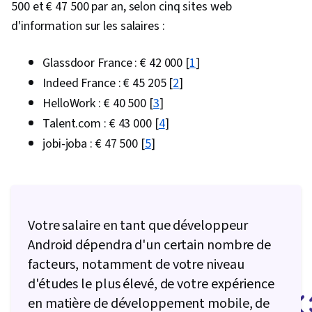
500 et € 47 500 par an, selon cinq sites web
Développement piloté par les tests (TDD),
d'information sur les salaires :
Tests de logiciels, Conception interactive,
Algorithmes, Communication technique,
Glassdoor France : € 42 000 [
1
]
Communication, Informatique théorique,
Indeed France : € 45 205 [
2
]
Informatique, Pensée informatique,
HelloWork : € 40 500 [
3
]
Pseudocode, Théorie des graphes,
Talent.com : € 43 000 [
4
]
Visualisation des logiciels, Modèles de
jobi-joba : € 47 500 [
5
]
conception de logiciels, Webpack, Langage de
balisage hypertexte (HTML), Feuilles de style en
cascade (CSS), Flux de données, Conception de
l'application, Flux d'utilisateurs, Accès aux
Votre salaire en tant que développeur
données, Stratégie UI/UX, Architecture de
Android dépendra d'un certain nombre de
l'information, Gestion des fichiers, Commandes
facteurs, notamment de votre niveau
Linux, Interface de ligne de commande, Linux,
d'études le plus élevé, de votre expérience
Outils de développement de logiciels,
en matière de développement mobile, de
Développement de logiciels, Unix, Version du