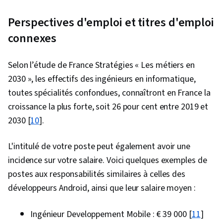
l'information, Gestion des fichiers, Commandes
Perspectives d'emploi et titres d'emploi
Linux, Interface de ligne de commande, Linux,
connexes
Outils de développement de logiciels,
Développement de logiciels, Unix, Version du
Selon l’étude de France Stratégies « Les métiers en
logiciel, Logiciel de collaboration,
2030 », les effectifs des ingénieurs en informatique,
Développement Web, Conception orientée
toutes spécialités confondues, connaîtront en France la
objet, JSON, Persistance des données, Bases
croissance la plus forte, soit 26 pour cent entre 2019 et
de données relationnelles, Bases de données,
2030 [
10
].
Conception de l'API, SQL, Interface de
programmation d'applications (API), Gestion
L'intitulé de votre poste peut également avoir une
des bases de données, Applications Web,
incidence sur votre salaire. Voici quelques exemples de
Développement web back-end, Application de
postes aux responsabilités similaires à celles des
base de données, Développement de bases de
développeurs Android, ainsi que leur salaire moyen :
données
Ingénieur Developpement Mobile : € 39 000 [
11
]