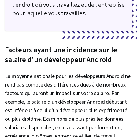
l'endroit où vous travaillez et de l'entreprise
logiciel, Logiciel de collaboration,
pour laquelle vous travaillez.
Développement Web, Conception orientée
objet, JSON, Persistance des données, Bases
de données relationnelles, Bases de données,
Conception de l'API, SQL, Interface de
Facteurs ayant une incidence sur le
programmation d'applications (API), Gestion
salaire d'un développeur Android
des bases de données, Applications Web,
Développement web back-end, Application de
La moyenne nationale pour les développeurs Android ne
base de données, Développement de bases de
rend pas compte des différences dues à de nombreux
données
facteurs qui auront un impact sur votre salaire. Par
exemple, le salaire d'un développeur Android débutant
est inférieur à celui d'un développeur plus expérimenté
ou plus diplômé. Examinons de plus près les données
salariales disponibles, en les classant par formation,
expérience, diplômes, entreprise et lieu de travail.