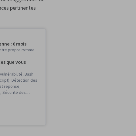
nces pertinentes
nne : 6 mois
otre propre rythme
es que vous
vulnérabilité, Bash
cript), Détection des
 et réponse,
, Sécurité des
bilisation à la
ogrammation Python,
s menaces,
ts sur les
s, Gestion des
élisation de la
ocoles de réseau,