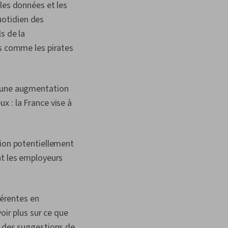
les données et les
uotidien des
s de la
ts comme les pirates
c une augmentation
x : la France vise à
tion potentiellement
nt les employeurs
férentes en
oir plus sur ce que
t des suggestions de