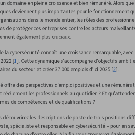
 un domaine en pleine croissance et bien rémunéré. Alors que 
ques deviennent plus importantes pour le fonctionnement q
rganisations dans le monde entier, les rôles des professionnel
es de protéger ces entreprises contre les acteurs malveillan
iennent également plus cruciaux.
de la cybersécurité connaît une croissance remarquable, ave
 2022 [
1
]. Cette dynamique s'accompagne d'objectifs ambitieu
ffaires du secteur et créer 37 000 emplois d'ici 2025 [
2
].
té offre des perspectives d'emploi positives et une rémunéra
t réellement les professionnels au quotidien ? Et qu'attende
rmes de compétences et de qualifications ?
s découvrirez les descriptions de poste de trois positions dif
ste, spécialiste et responsable en cybersécurité – pour en sav
 de chacune d'entre elles. À la fin, vous trouverez égalemen