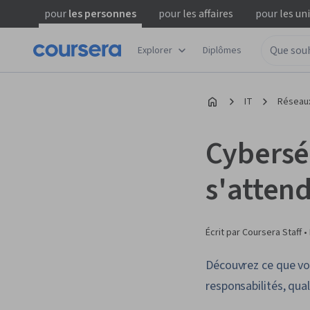
pour
les personnes
pour
les affaires
pour
les un
Explorer
Diplômes
IT
Réseaux
Cyberséc
s'atten
Écrit par Coursera Staff •
Découvrez ce que vou
responsabilités, qual