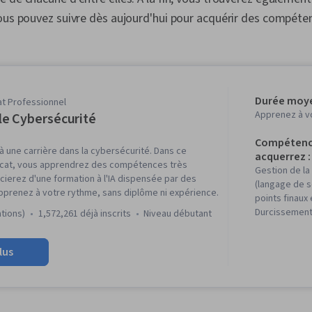
ous pouvez suivre dès aujourd'hui pour acquérir des compéte
Durée moye
at Professionnel
Apprenez à v
e Cybersécurité
Compétenc
 une carrière dans la cybersécurité. Dans ce
acquerrez :
icat, vous apprendrez des compétences très
Gestion de la 
ierez d'une formation à l'IA dispensée par des
(langage de s
pprenez à votre rythme, sans diplôme ni expérience.
points finaux
Durcissement
ations)
1,572,261 déjà inscrits
niveau débutant
réseaux, Sensi
sécurité, Pr
lus
Détection de
Renseignemen
cybermenace
menaces, Mod
menace, Prot