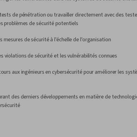
programmati
informatique
programme, P
tests de pénétration ou travailler directement avec des test
informatiques
es problèmes de sécurité potentiels
réseau, Modè
Réseaux privé
Sécurité de l
 mesures de sécurité à l'échelle de l'organisation
nuage, Mise 
Infrastructur
 violations de sécurité et les vulnérabilités connues
Évaluations de
Informatique 
contre les log
tours aux ingénieurs en cybersécurité pour améliorer les sy
Cadre de ges
Cryptographi
cybersécurit
MITRE, Gesti
ourant des derniers développements en matière de technologie
Gestion des i
accès, Gestio
ersécurité
Projet ouvert
applications
Analyse des r
du système, 
risques, Prot