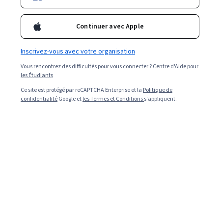
sur employeurs et salariés.
Continuer avec Apple
Inscrivez-vous avec votre organisation
Vous rencontrez des difficultés pour vous connecter ?
Centre d'Aide pour
les Étudiants
Ce site est protégé par reCAPTCHA Enterprise et la
Politique de
confidentialité
Google et
les Termes et Conditions
s'appliquent.
Read in English (Lire en Anglais).
Lorsque vous entendez le mot « chômage », vous ne
pensez peut-être pas que c'est une bonne chose. Mais
dans le cas du chômage frictionnel, il est souvent