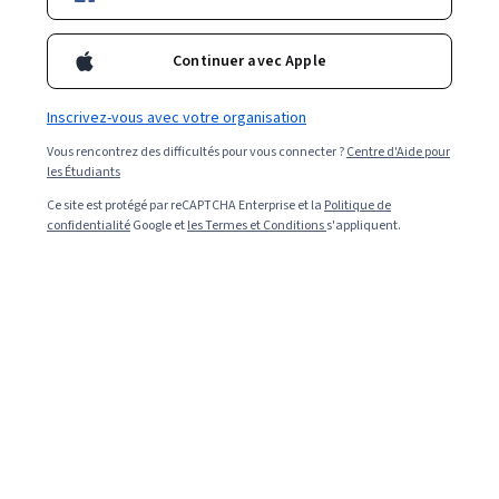
carrière dans ce domaine.
Continuer avec Apple
Inscrivez-vous avec votre organisation
Vous rencontrez des difficultés pour vous connecter ?
Centre d'Aide pour
les Étudiants
Ce site est protégé par reCAPTCHA Enterprise et la
Politique de
confidentialité
Google et
les Termes et Conditions
s'appliquent.
Read in English (Lire en Anglais).
Lorsqu'une organisation souhaite rationaliser son
système informatique, l'une des possibilités consiste à
mettre en œuvre la gestion des services informatiques.