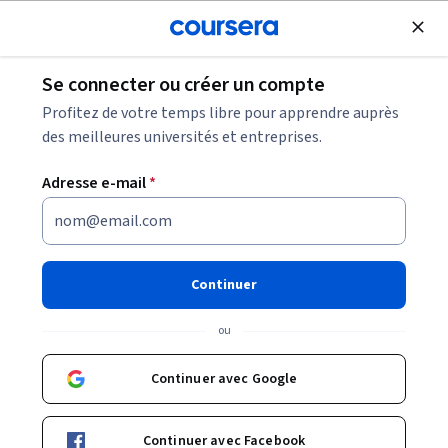
Inscrivez-vous
gratuitement
Se connecter ou créer un compte
Qu'est-ce que la gestion des services
Profitez de votre temps libre pour apprendre auprès
informatiques ?
des meilleures universités et entreprises.
Adresse e-mail
*
Qu'est-ce que la gestion des
services informatiques ?
Continuer
Partager
Écrit par Coursera Staff •
Mise à jour à
15 oct. 2024
ou
La gestion des services informatiques est mise en
œuvre par de nombreuses organisations pour
Continuer avec Google
rationaliser leurs processus. Apprenez-en plus sur la
gestion des services informatiques et comment faire
Continuer avec Facebook