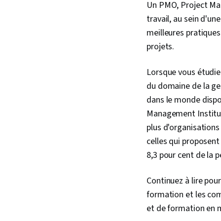
Un PMO, Project Mana
travail, au sein d'un
meilleures pratiques
projets.
Lorsque vous étudiez
du domaine de la ges
dans le monde dispos
Management Institut
plus d'organisations
celles qui proposen
8,3 pour cent de la 
Continuez à lire pou
formation et les com
et de formation en 