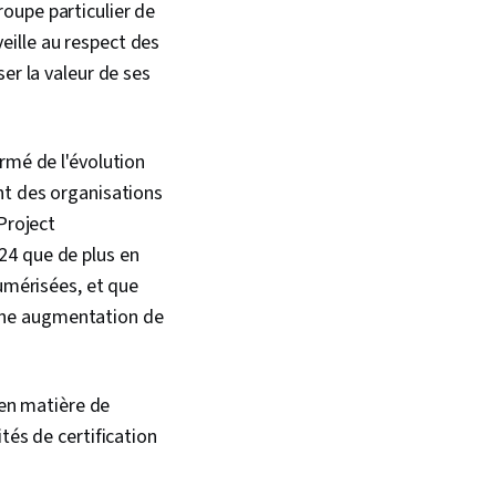
oupe particulier de
veille au respect des
er la valeur de ses
rmé de l'évolution
nt des organisations
 Project
24 que de plus en
numérisées, et que
une augmentation de
 en matière de
tés de certification