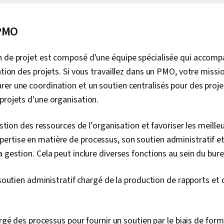
Planification
la qualité, L
Clôture du pr
 PMO
projet, Défin
d'application
n de projet est composé d'une équipe spécialisée qui accomp
changement,
logiciel agil
sation des projets. Si vous travaillez dans un PMO, votre missi
l'utilisateur,
er une coordination et un soutien centralisés pour des projet
produits, Plan
Résolution d
projets d'une organisation.
Logiciel de g
Changement o
gestion des ressources de l’organisation et favoriser les meille
Renforcement 
Établissement
ertise en matière de processus, son soutien administratif e
d'équipe, Dé
a gestion. Cela peut inclure diverses fonctions au sein du bu
produits, Mét
cascade, Infl
relatives aux
outien administratif chargé de la production de rapports et d
Méthodologie 
intelligents, 
projet), Docu
Facilitation d
gé des processus pour fournir un soutien par le biais de form