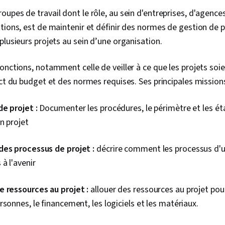
changement,
upes de travail dont le rôle, au sein d'entreprises, d'agen
logiciel agil
tions, est de maintenir et définir des normes de gestion de 
l'utilisateur,
produits, Plan
plusieurs projets au sein d’une organisation.
Résolution d
Logiciel de g
onctions, notamment celle de veiller à ce que les projets soi
Changement o
Renforcement 
ect du budget et des normes requises. Ses principales missions
Établissement
d'équipe, Dé
de projet :
Documenter les procédures, le périmètre et les ét
produits, Mét
cascade, Infl
un projet
relatives aux
Méthodologie 
des processus de projet :
décrire comment les processus d'u
intelligents, 
projet), Docu
à l'avenir
Facilitation d
Planification
e ressources au projet :
allouer des ressources au projet pour
Engagement d
prenantes, Ge
rsonnes, le financement, les logiciels et les matériaux.
prenantes, L'a
Facilitation d