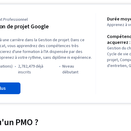
Durée moye
at Professionnel
Apprenez à v
on de projet Google
Compétenc
une carrière dans la Gestion de projet. Dans ce
acquerrez :
icat, vous apprendrez des compétences très
Gestion du ch
ierez d'une formation à l'IA dispensée par des
Cycle de vie 
pprenez à votre rythme, sans diplôme ni expérience.
projet, Comp
d'entretien, 
uations)
2,782,479 déjà
niveau
Communicatio
inscrits
débutant
prenantes, P
Évaluation de
lus
qualité, Qual
(AQ/CQ), Rétr
Arriérés, Gest
Planification
la qualité, L
Clôture du pr
u'un PMO ?
projet, Défin
d'application