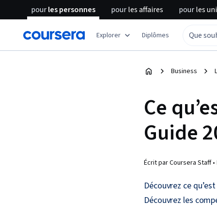
pour
les personnes
pour
les affaires
pour
les un
Explorer
Diplômes
Business
Ce qu’es
Guide 2
Écrit par Coursera Staff •
Découvrez ce qu’est
Découvrez les compé