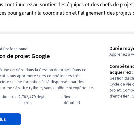
budget, Gest
s contribuerez au soutien des équipes et des chefs de projet,
Calendriers d
ces pour garantir la coordination et l'alignement des projets s
gestion des r
coûts, Estima
Estimation
Durée moye
at Professionnel
Apprenez à v
on de projet Google
Compétenc
une carrière dans la Gestion de projet. Dans ce
acquerrez :
icat, vous apprendrez des compétences très
Gestion du ch
ierez d'une formation à l'IA dispensée par des
Cycle de vie 
pprenez à votre rythme, sans diplôme ni expérience.
projet, Comp
d'entretien, 
uations)
2,782,479 déjà
niveau
Communicatio
inscrits
débutant
prenantes, P
Évaluation de
lus
qualité, Qual
(AQ/CQ), Rétr
Arriérés, Gest