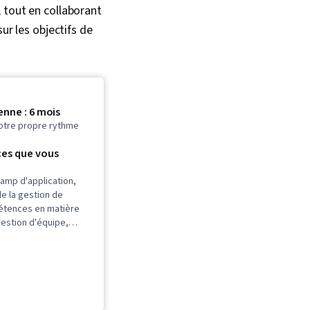
ion des documents,
 tout en collaborant
es projets, Cadre de
ur les objectifs de
isques, Gestion des
tion des coûts,
nne : 6 mois
otre propre rythme
es que vous
amp d'application,
de la gestion de
étences en matière
Gestion d'équipe,
n avec les parties
résence sur le web,
 la qualité, Assurance
ité des produits
ospectives de sprint,
ion de projet agile,