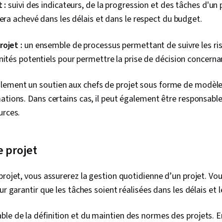
 :
suivi des indicateurs, de la progression et des tâches d'un 
Gestion des r
stratégique, 
sera achevé dans les délais et dans le respect du budget.
projet, Contr
de données, 
ojet :
un ensemble de processus permettant de suivre les ri
liés aux proj
projet, Leade
nités potentiels pour permettre la prise de décision concernan
des questions
organisationn
ement un soutien aux chefs de projet sous forme de modèle
programmes, 
prenantes, Fi
ations. Dans certains cas, il peut également être responsable 
Cadres de re
urces.
de la perform
d'ingénierie 
commerciale,
ressources, 
 projet
avantages, 
professionne
Connaissance 
projet, vous assurerez la gestion quotidienne d’un projet. Vo
rapide, Googl
ur garantir que les tâches soient réalisées dans les délais et
générative, E
Marchés publi
risques, Budg
ble de la définition et du maintien des normes des projets.