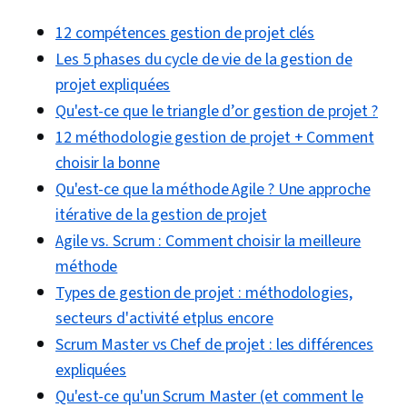
Changement organisationnel, Coach,
12 compétences gestion de projet clés
Développement agile de produits, Résolution
Les 5 phases du cycle de vie de la gestion de
de problèmes, Logiciel de gestion de projet,
projet expliquées
Renforcement de l'esprit d'équipe,
Qu'est-ce que le triangle d’or gestion de projet ?
Établissement de priorités, Méthodologie agile,
12 méthodologie gestion de projet + Comment
Méthodologie de la cascade, Influence,
choisir la bonne
Exigences relatives aux produits, Esprit
Qu'est-ce que la méthode Agile ? Une approche
d'équipe, Développement professionnel, Outils
itérative de la gestion de projet
d'ingénierie rapide, Ingénierie rapide, L'image
Agile vs. Scrum : Comment choisir la meilleure
de marque, Connaissance de l'IA, Google
méthode
Gemini, IA générative, Gestion des risques,
Types de gestion de projet : méthodologies,
Récit de données, Coordination du projet,
secteurs d'activité etplus encore
Contrôle des projets, Leadership et gestion,
Scrum Master vs Chef de projet : les différences
Mise en œuvre du projet, Gestion des risques
expliquées
liés aux projets, Réflexion stratégique, Suivi
Qu'est-ce qu'un Scrum Master (et comment le
des questions, Jalons (gestion de projet),