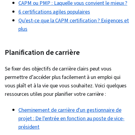
CAPM ou PMP : Laquelle vous convient le mieux ?
risques liés aux projets, Contrôle des coûts,
6 certifications agiles populaires
Contrôle des projets, Cycle de vie de la gestion
Qu'est-ce que la CAPM certification ? Exigences et
de projet, Analyse des risques, Gestion
plus
d'entreprise, Développement agile de produits,
Arriérés, Processus d'amélioration continue,
Gestion d'équipe, Rétrospectives de sprint,
Planification de carrière
Engagement des clients, Leadership
organisationnel, Fiabilité, Travail d'équipe,
Se fixer des objectifs de carrière clairs peut vous
Transformation de la culture, Gestion de la
permettre d’accéder plus facilement à un emploi qui
performance des équipes, L'innovation,
vous plaît et à la vie que vous souhaitez. Voici quelques
Collaboration interfonctionnelle,
ressources utiles pour planifier votre carrière :
Développement organisationnel, Retour
d'information constructif, Leadership, Structure
Cheminement de carrière d'un gestionnaire de
organisationnelle, Gestion des conflits, Gestion
projet : De l'entrée en fonction au poste de vice-
du changement, Planification du projet, Gestion
président
du champ d'application, Structure de répartition