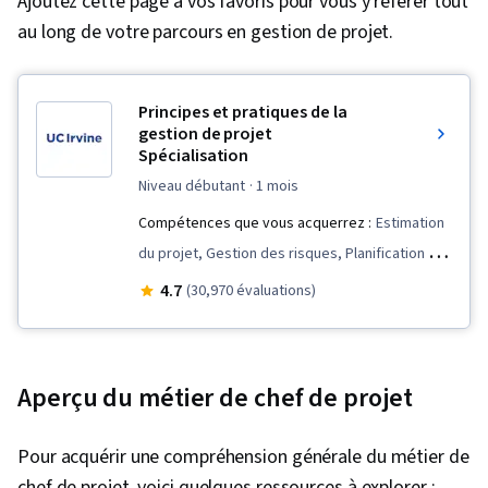
Ajoutez cette page à vos favoris pour vous y référer tout
au long de votre parcours en gestion de projet.
Principes et pratiques de la
gestion de projet
Spécialisation
niveau débutant
· 1 mois
Compétences que vous acquerrez :
Estimation
du projet, Gestion des risques, Planification du
projet, Estimation, Gestion des coûts, Gestion
4.7
(30,970 évaluations)
du budget, Engagement des parties prenantes,
Gestion de la qualité, Structure de répartition
du travail, Planification, Gestion de projet,
Aperçu du métier de chef de projet
Calendriers des projets, Communication avec
les parties prenantes, Contrôle des
Pour acquérir une compréhension générale du métier de
changements, Définition du champ d'application
chef de projet, voici quelques ressources à explorer :