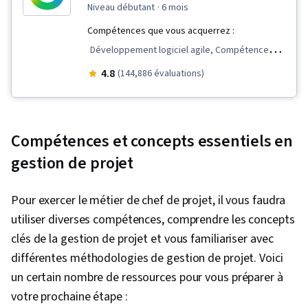
niveau débutant
· 6 mois
Compétences que vous acquerrez :
Développement logiciel agile, Compétences
en matière d'entretien, Gestion d'équipe,
4.8
(144,886 évaluations)
Communication avec les parties prenantes,
Leadership d'équipe, Gestion du champ
d'application, Cycle de vie de la gestion de
Compétences et concepts essentiels en
projet, Présence sur le web, Évaluation de la
gestion de projet
qualité, Assurance qualité, Qualité des produits
(AQ/CQ), Rétrospectives de sprint, Clôture du
Pour exercer le métier de chef de projet, il vous faudra
projet, Gestion de projet, Définition du champ
utiliser diverses compétences, comprendre les concepts
d'application du projet, Gestion du
clés de la gestion de projet et vous familiariser avec
changement, Arriérés, Gestion de projet agile,
différentes méthodologies de gestion de projet. Voici
Planification du projet, Gestion de la qualité,
un certain nombre de ressources pour vous préparer à
Témoignage de l'utilisateur, Feuilles de route
votre prochaine étape :
des produits, Planification du sprint,