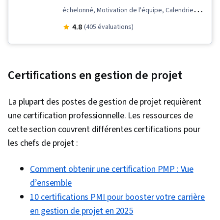
échelonné, Motivation de l'équipe, Calendrier,
Développement logiciel agile, Gestion de projet
4.8
(405 évaluations)
agile, Scrum (développement de logiciels),
Définition du champ d'application du projet,
Contrôle des risques, Gestion des risques,
Certifications en gestion de projet
Méthodologie agile, Gestion des processus,
Témoignage de l'utilisateur, Gestion du flux de
La plupart des postes de gestion de projet requièrent
travail, Mise en œuvre du projet, Planification,
une certification professionnelle. Les ressources de
Renforcement de l'esprit d'équipe, Planification
cette section couvrent différentes certifications pour
du sprint, Esprit d'équipe, Solutions pour les
les chefs de projet :
entreprises, Gestion du personnel, Gestion de
la valeur acquise, Prévisions, Clôture du projet,
Comment obtenir une certification PMP : Vue
Performance du projet, Estimation du projet,
d’ensemble
Gestion des coûts, Atténuation des risques,
10 certifications PMI pour booster votre carrière
Comptabilité des projets, Mesure de la
en gestion de projet en 2025
performance, Gestion de projet, Gestion des