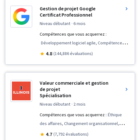
Gestion de projet Google
Certificat Professionnel
niveau débutant
· 6 mois
Compétences que vous acquerrez :
Développement logiciel agile, Compétences
en matière d'entretien, Gestion d'équipe,
4.8
(144,886 évaluations)
Communication avec les parties prenantes,
Leadership d'équipe, Gestion du champ
d'application, Cycle de vie de la gestion de
Valeur commerciale et gestion
projet, Présence sur le web, Évaluation de la
de projet
Spécialisation
qualité, Assurance qualité, Qualité des produits
(AQ/CQ), Rétrospectives de sprint, Clôture du
niveau débutant
· 2 mois
projet, Gestion de projet, Définition du champ
Compétences que vous acquerrez :
Éthique
d'application du projet, Gestion du
des affaires, Changement organisationnel,
changement, Arriérés, Gestion de projet agile,
Comptes de régularisation, Gestion de projet
4.7
(7,792 évaluations)
Planification du projet, Gestion de la qualité,