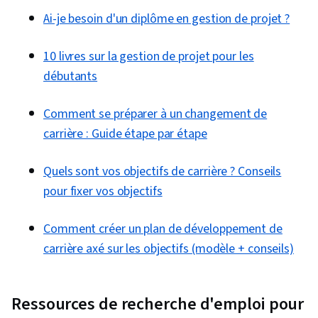
du travail, Allocation des ressources,
Ai-je besoin d'un diplôme en gestion de projet ?
Calendriers des projets, Programmation,
10 livres sur la gestion de projet pour les
Gestion des ressources, Gestion matricielle,
débutants
Compétences organisationnelles
Comment se préparer à un changement de
carrière : Guide étape par étape
Quels sont vos objectifs de carrière ? Conseils
pour fixer vos objectifs
Comment créer un plan de développement de
carrière axé sur les objectifs (modèle + conseils)
Ressources de recherche d'emploi pour