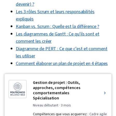
devenir) ?
Documentation du projet, Budgétisation,
Les 3 rôles Scrum et leurs responsabilités
Estimation du projet, Marchés publics,
expliqués
Atténuation des risques, Planification de la
Kanban vs. Scrum : Quelle est la différence ?
communication, Gestion du budget, Gestion
Les diagrammes de Gantt : Ce qu'ils sont et
des documents, Gestion des coûts, Cadre de
comment les créer
gestion des risques, Calendriers des projets,
Estimation, Estimation des coûts, Analyse des
Diagramme de PERT : Ce que c’est et comment
parties prenantes, Fixation des objectifs,
les utiliser
Objectifs intelligents, Cadres de
Comment élaborer un plan de projet en 4 étapes
responsabilité, Mesure de la performance,
Rédaction commerciale, Gestion des parties
Gestion de projet : Outils,
prenantes, Gestion des ressources, Analyse
approches, compétences
coûts-avantages, Engagement des parties
comportementales
Spécialisation
prenantes, Facilitation de réunions, L'activation
niveau débutant
· 3 mois
de l'IA, Facilitation de la discussion, Structure
organisationnelle, Gestion des programmes
Compétences que vous acquerrez :
Cadre agile