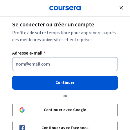
Inscrivez-vous
gratuitement
Se connecter ou créer un compte
Qu'est-ce que le chômage structurel et quelles
Profitez de votre temps libre pour apprendre auprès
en sont les causes ?
des meilleures universités et entreprises.
Adresse e-mail
*
Qu'est-ce que le chômage
structurel et quelles en sont
les causes ?
Continuer
Partager
ou
Écrit par Coursera Staff •
Mise à jour à
18 déc. 2024
Découvrez ce qu'est le chômage structurel et ses
Continuer avec Google
causes, ainsi que des conseils utiles pour vous aider à
surmonter le chômage structurel.
Continuer avec Facebook