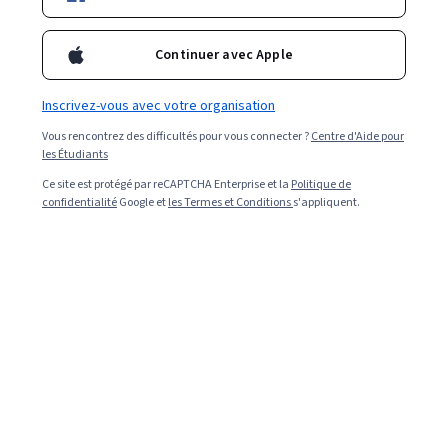
Continuer avec Apple
Inscrivez-vous avec votre organisation
Vous rencontrez des difficultés pour vous connecter ?
Centre d'Aide pour
les Étudiants
Ce site est protégé par reCAPTCHA Enterprise et la
Politique de
confidentialité
Google et
les Termes et Conditions
s'appliquent.
Read in English (Lire en Anglais).
Le chômage structurel survient lorsqu'il existe un
déséquilibre entre les emplois disponibles et les
personnes possédant les compétences nécessaires et
requises pour occuper ces emplois. Le chômage