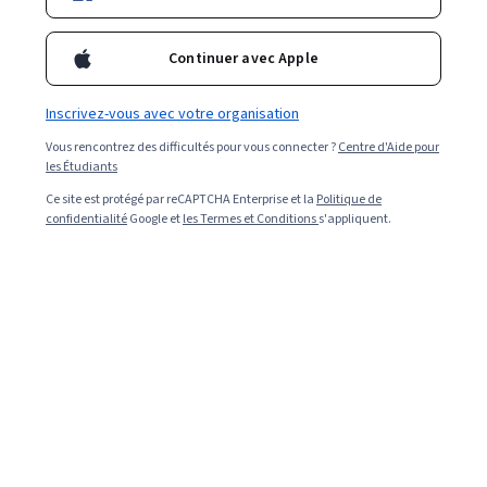
Continuer avec Apple
Inscrivez-vous avec votre organisation
Vous rencontrez des difficultés pour vous connecter ?
Centre d'Aide pour
les Étudiants
Ce site est protégé par reCAPTCHA Enterprise et la
Politique de
confidentialité
Google et
les Termes et Conditions
s'appliquent.
Read in English (Lire en anglais).
Le design d'expérience utilisateur (design UX) et le
design graphique — ces deux titres de postes centrés
sur le design peuvent sembler similaires. Pourtant, ils
accomplissent des tâches distinctes en utilisant