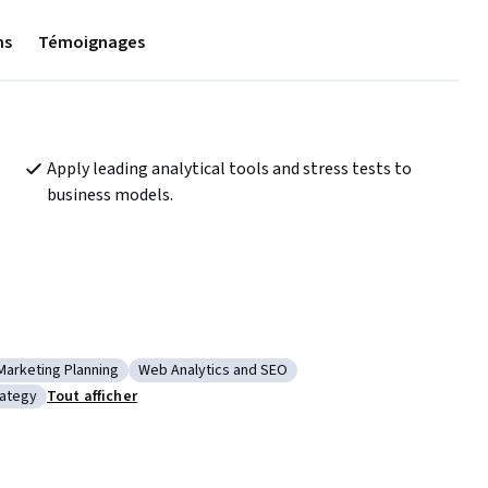
ns
Témoignages
Apply leading analytical tools and stress tests to 
business models.
Marketing Planning
Web Analytics and SEO
cial Media
Catégorie : Marketing Planning
Catégorie : Web Analytics and SEO
rategy
Tout afficher
gital Media Strategy