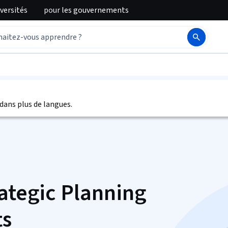
iversités
pour
les gouvernements
)
dans plus de langues.
rategic Planning
ts