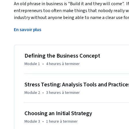
An old phrase in business is "Build it and they will come".  If 
entrepreneurs too often make things that nobody really wa
industry without anyone being able to name a clear use for i
course we take-up the research outputs perviously generat
En savoir plus
include the most effective analytical tools and stress test
Then we will review the digital marketing landscape to alig
channels of communication for business and consumer use
This course can be taken for academic credit as part of CU 
Defining the Business Concept
Engineering Management (ME-EM) degree offered on the Co
Module 1
•
4 heures
à terminer
help engineers, scientists, and technical professionals m
the engineering and technical sectors. With performance-b
the ME-EM is ideal for individuals with a broad range of un
Stress Testing: Analysis Tools and Practic
experience. Learn more about the ME-EM program at htt
Module 2
•
3 heures
à terminer
engineering-management-boulder.
Choosing an Initial Strategy
Module 3
•
1 heure
à terminer