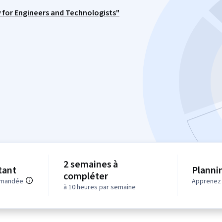
 for Engineers and Technologists"
2 semaines à
tant
Plannin
compléter
mmandée
Apprenez 
à 10 heures par semaine