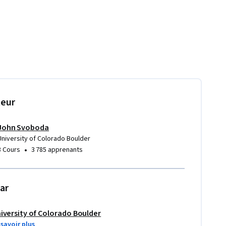
teur
John Svoboda
University of Colorado Boulder
•
3 Cours
3 785 apprenants
ar
iversity of Colorado Boulder
 savoir plus