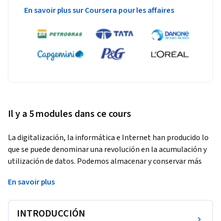
En savoir plus sur Coursera pour les affaires
Il y a 5 modules dans ce cours
La digitalización, la informática e Internet han producido lo 
que se puede denominar una revolución en la acumulación y 
utilización de datos. Podemos almacenar y conservar más 
datos que nunca antes en la historia. Podemos estudiarlos y 
En savoir plus
analizarlos para tomar decisiones y mejorar procesos. Esta 
nueva capacidad tiene un enorme impacto en todos los 
ámbitos de la vida social.
INTRODUCCIÓN