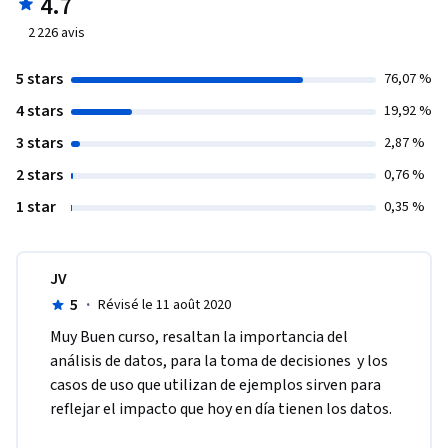
4.7
2 226
avis
5 stars
76,07 %
4 stars
19,92 %
3 stars
2,87 %
2 stars
0,76 %
1 star
0,35 %
JV
5
·
Révisé le 11 août 2020
Muy Buen curso, resaltan la importancia del 
análisis de datos, para la toma de decisiones  y los 
casos de uso que utilizan de ejemplos sirven para 
reflejar el impacto que hoy en día tienen los datos.