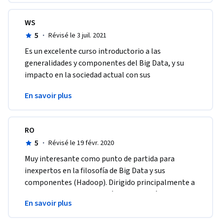
WS
5
·
Révisé le 3 juil. 2021
Es un excelente curso introductorio a las 
generalidades y componentes del Big Data, y su 
impacto en la sociedad actual con sus 
particularidades y avances. Recomendado 
En savoir plus
absolutamente. 
RO
5
·
Révisé le 19 févr. 2020
Muy interesante como punto de partida para 
inexpertos en la filosofía de Big Data y sus 
componentes (Hadoop). Dirigido principalmente a 
negocio, con pinceladas técnicas en el último 
En savoir plus
cuarto del curso.