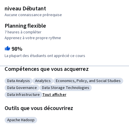
niveau Débutant
Aucune connaissance prérequise
Planning flexible
7 heures à compléter
Apprenez à votre propre rythme
98%
La plupart des étudiants ont apprécié ce cours
Compétences que vous acquerrez
Data Analysis
Analytics
Economics, Policy, and Social Studies
Catégorie : Data Analysis
Catégorie : Analytics
Catégorie : Economics, Policy, and So
Data Governance
Data Storage Technologies
Catégorie : Data Governance
Catégorie : Data Storage Technologies
Data Infrastructure
Tout afficher
Catégorie : Data Infrastructure
Outils que vous découvrirez
Apache Hadoop
Catégorie : Apache Hadoop